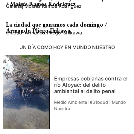
/ Moisés Ramos Rodríguez
Galería
|
Moisés Ramos Rodríguez
La ciudad que ganamos cada domingo /
Armando Pliego Ihikawa
Ciudad
|
Armando Pliego Ishikawa
UN DÍA COMO HOY EN MUNDO NUESTRO
Empresas poblanas contra el
río Atoyac: del delito
ambiental al delito penal
Medio Ambiente |#61bd6d | Mundo
Nuestro