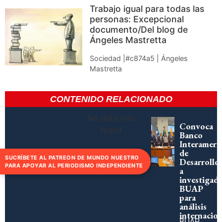
Trabajo igual para todas las
personas: Excepcional
documento/Del blog de
Ángeles Mastretta
Sociedad |#c874a5 | Ángeles
Mastretta
CONTENIDO RELACIONADO
No data was
Convoca
found
Banco
Interameri
de
SUCRÍBETE AL PATREON DE MUNDO NUESTRO
Desarrollo
PARA APOYAR AL PERIODISMO INDEPENDIENTE
a
investigad
BUAP
para
análisis
internacion
BUAP