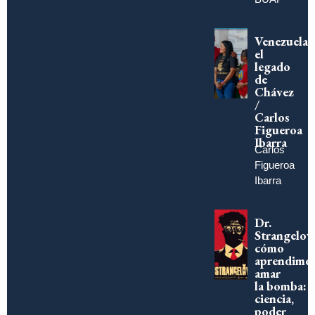
Venezuela,
el
legado
de
Chávez
/
Carlos
Figueroa
Ibarra
Carlos
Figueroa
Ibarra
Dr.
Strangelov
cómo
aprendimo
amar
la bomba:
ciencia,
poder