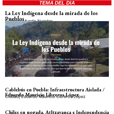
TEMA DEL DIA
La Ley Indígena desde la mirada de los
Pueblos
Gobierno
Mundo Nuestro
Cablebús en Puebla: Infraestructura Aislada /
Eduardo Mauricio Libreros López
Ciudad
|
Eduardo Mauricio Libreros López
Chiles en nogada, Atltzayanca e Independencia