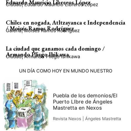
Eduardo Mauricio Libreros López
Ciudad
|
Eduardo Mauricio Libreros López
Chiles en nogada, Atltzayanca e Independencia
/ Moisés Ramos Rodríguez
Galería
|
Moisés Ramos Rodríguez
La ciudad que ganamos cada domingo /
Armando Pliego Ihikawa
Ciudad
|
Armando Pliego Ishikawa
UN DÍA COMO HOY EN MUNDO NUESTRO
Puebla de los demonios/El
Puerto LIbre de Ángeles
Mastretta en Nexos
Revista Nexos | Ángeles Mastretta