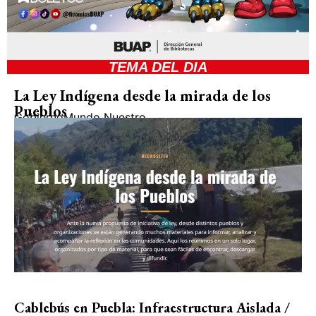
TEMA DEL DIA
La Ley Indígena desde la mirada de los
Pueblos
Gobierno
Mundo Nuestro
Cablebús en Puebla: Infraestructura Aislada /