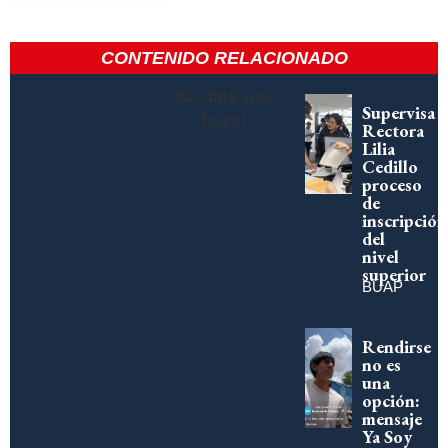
CONTENIDO RELACIONADO
No data was
Supervisa
found
Rectora
Lilia
Cedillo
proceso
de
inscripción
del
nivel
superior
BUAP
Rendirse
no es
una
opción:
mensaje
Ya Soy