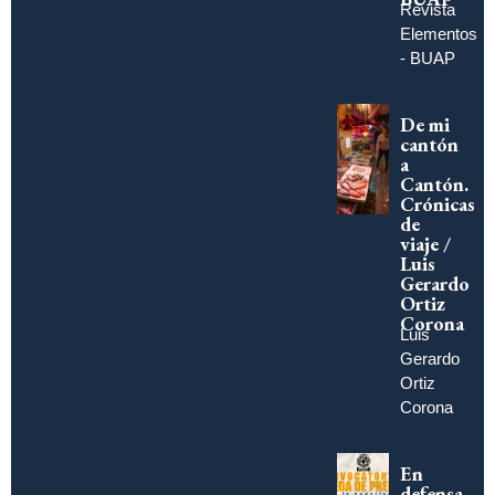
Revista
Elementos
- BUAP
De mi
cantón
a
Cantón.
Crónicas
de
viaje /
Luis
Gerardo
Ortiz
Corona
Luis
Gerardo
Ortiz
Corona
En
defensa