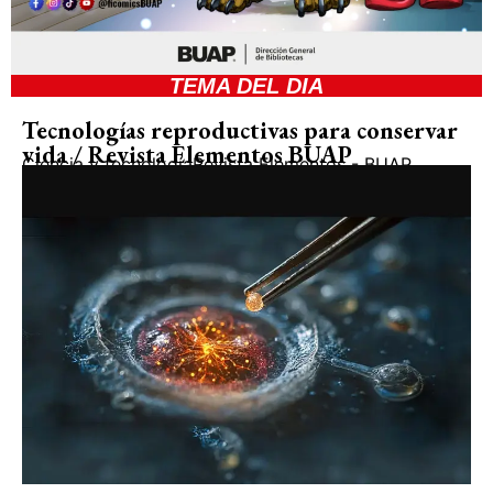
TEMA DEL DIA
Tecnologías reproductivas para conservar
vida / Revista Elementos BUAP
Ciencia y tecnología
Revista Elementos - BUAP