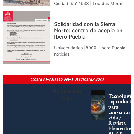
Ciudad |#e14938 | Lourdes Morán
Solidaridad con la Sierra
Norte: centro de acopio en
Ibero Puebla
Universidades |#000 | Ibero Puebla
noticias
CONTENIDO RELACIONADO
No data was
Tecnología
found
reproducti
para
conservar
vida /
Revista
Elementos
BUAP