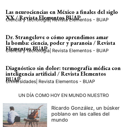
Las neurociencias en México a finales del siglo
XX / Revista Elementos BUAP
Ciencia y tecnología
|
Revista Elementos - BUAP
Dr. Strangelove o cómo aprendimos amar
la bomba: ciencia, poder y paranoia / Revista
Elementos BUAP
Ciencia y tecnología
|
Revista Elementos - BUAP
Diagnóstico sin dolor: termografía médica con
inteligencia artificial / Revista Elementos
BUAP
Universidades
|
Revista Elementos - BUAP
UN DÍA COMO HOY EN MUNDO NUESTRO
Ricardo González, un búsker
poblano en las calles del
mundo