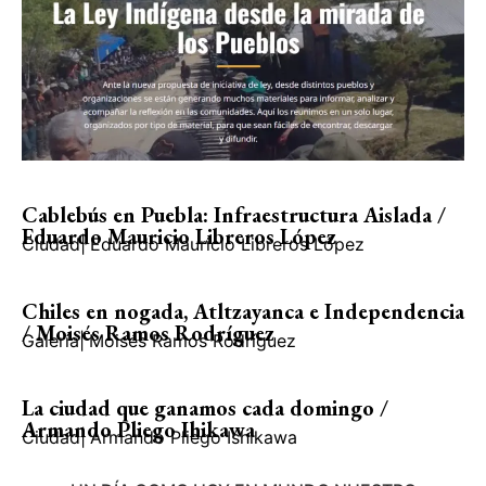
Cablebús en Puebla: Infraestructura Aislada /
Eduardo Mauricio Libreros López
Ciudad
|
Eduardo Mauricio Libreros López
Chiles en nogada, Atltzayanca e Independencia
/ Moisés Ramos Rodríguez
Galería
|
Moisés Ramos Rodríguez
La ciudad que ganamos cada domingo /
Armando Pliego Ihikawa
Ciudad
|
Armando Pliego Ishikawa