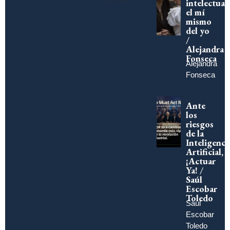
intelectual:
el mí
mismo
del yo
/
Alejandra
Fonseca
Alejandra
Fonseca
Ante
los
riesgos
de la
Inteligenci
Artificial,
¡Actuar
Ya! /
Saúl
Escobar
Toledo
Saúl
Escobar
Toledo