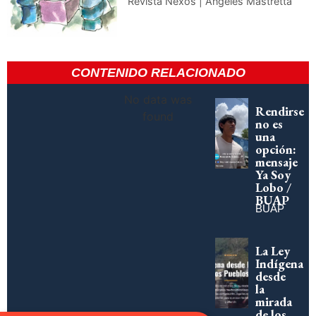
Revista Nexos | Ángeles Mastretta
CONTENIDO RELACIONADO
No data was
Rendirse
found
no es
una
opción:
mensaje
Ya Soy
Lobo /
BUAP
BUAP
La Ley
Indígena
desde
la
mirada
de los