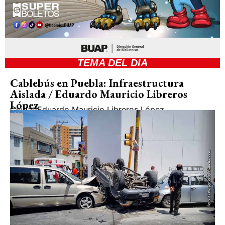
TEMA DEL DIA
Cablebús en Puebla: Infraestructura
Aislada / Eduardo Mauricio Libreros
López
Ciudad
Eduardo Mauricio Libreros López