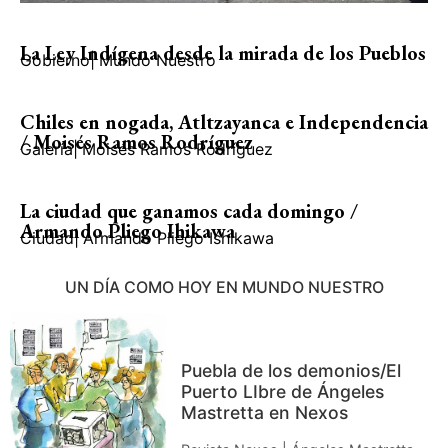
La Ley Indígena desde la mirada de los Pueblos
Gobierno
|
Mundo Nuestro
Chiles en nogada, Atltzayanca e Independencia
/ Moisés Ramos Rodríguez
Galería
|
Moisés Ramos Rodríguez
La ciudad que ganamos cada domingo /
Armando Pliego Ihikawa
Ciudad
|
Armando Pliego Ishikawa
UN DÍA COMO HOY EN MUNDO NUESTRO
Puebla de los demonios/El
Puerto LIbre de Ángeles
Mastretta en Nexos