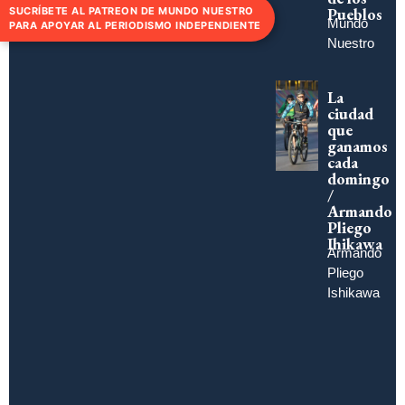
Pueblos
SUCRÍBETE AL PATREON DE MUNDO NUESTRO
Mundo
PARA APOYAR AL PERIODISMO INDEPENDIENTE
Nuestro
La
ciudad
que
ganamos
cada
domingo
/
Armando
Pliego
Ihikawa
Armando
Pliego
Ishikawa