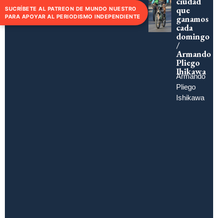
ciudad
que
SUCRÍBETE AL PATREON DE MUNDO NUESTRO
ganamos
PARA APOYAR AL PERIODISMO INDEPENDIENTE
cada
domingo
/
Armando
Pliego
Ihikawa
Armando
Pliego
Ishikawa