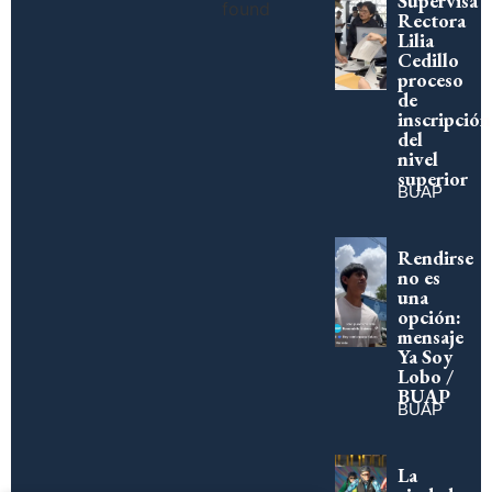
Supervisa
found
Rectora
Lilia
Cedillo
proceso
de
inscripción
del
nivel
superior
BUAP
Rendirse
no es
una
opción:
mensaje
Ya Soy
Lobo /
BUAP
BUAP
La