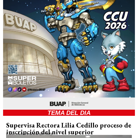
TEMA DEL DIA
Supervisa Rectora Lilia Cedillo proceso de
inscripción del nivel superior
Universidades
BUAP