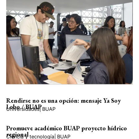
Rendirse no es una opción: mensaje Ya Soy
Lobo / BUAP
Universidades
|
BUAP
Promueve académico BUAP proyecto hídrico
regional
Ciencia y tecnología
|
BUAP