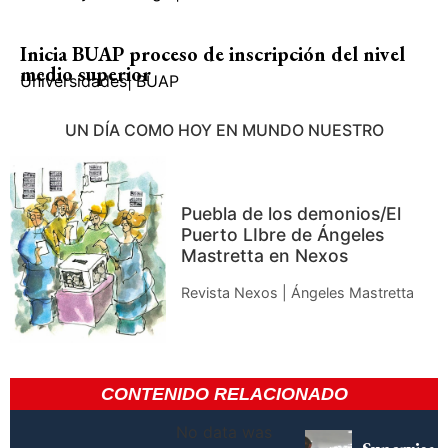
Inicia BUAP proceso de inscripción del nivel
medio superior
Universidades
|
BUAP
UN DÍA COMO HOY EN MUNDO NUESTRO
Puebla de los demonios/El
Puerto LIbre de Ángeles
Mastretta en Nexos
Revista Nexos | Ángeles Mastretta
CONTENIDO RELACIONADO
No data was