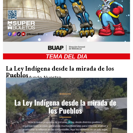
TEMA DEL DIA
La Ley Indígena desde la mirada de los
Pueblos
Gobierno
Mundo Nuestro