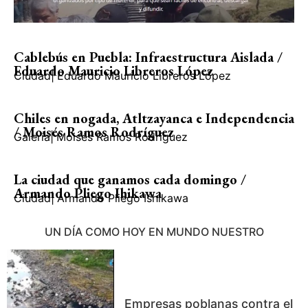
Cablebús en Puebla: Infraestructura Aislada /
Eduardo Mauricio Libreros López
Ciudad
|
Eduardo Mauricio Libreros López
Chiles en nogada, Atltzayanca e Independencia
/ Moisés Ramos Rodríguez
Galería
|
Moisés Ramos Rodríguez
La ciudad que ganamos cada domingo /
Armando Pliego Ihikawa
Ciudad
|
Armando Pliego Ishikawa
UN DÍA COMO HOY EN MUNDO NUESTRO
Empresas poblanas contra el