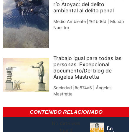
río Atoyac: del delito
ambiental al delito penal
Medio Ambiente |#61bd6d | Mundo
Nuestro
Trabajo igual para todas las
personas: Excepcional
documento/Del blog de
Ángeles Mastretta
Sociedad |#c874a5 | Ángeles
Mastretta
CONTENIDO RELACIONADO
No data was
En
found