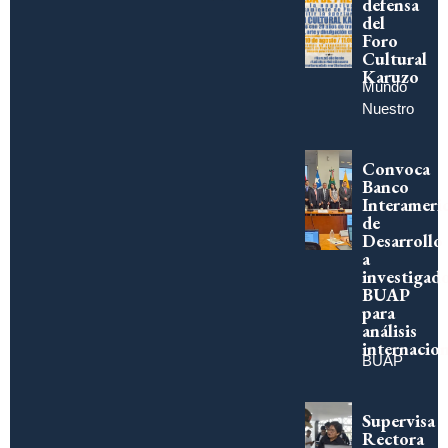
defensa
del
Foro
Cultural
Karuzo
Mundo
Nuestro
Convoca
Banco
Interameri
de
Desarrollo
a
investigad
BUAP
para
análisis
internacion
BUAP
Supervisa
Rectora