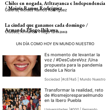
Chiles en nogada, Atltzayanca e Independencia
/ Moisés Ramos Rodríguez
Galería
|
Moisés Ramos Rodríguez
La ciudad que ganamos cada domingo /
Armando Pliego Ihikawa
Ciudad
|
Armando Pliego Ishikawa
UN DÍA COMO HOY EN MUNDO NUESTRO
Es momento de levantar la
voz / #DesCubreVoz /Una
propuesta para la pandemia
desde La Noria
Sociedad |#c874a5 | Mundo Nuestro
Transformar la realidad, reto
de #losmejoresparaelmundo
en la Ibero Puebla
Universidades |#000 | Fernando