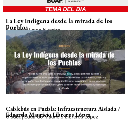
TEMA DEL DIA
La Ley Indígena desde la mirada de los
Pueblos
Gobierno
Mundo Nuestro
Cablebús en Puebla: Infraestructura Aislada /
Eduardo Mauricio Libreros López
Ciudad
|
Eduardo Mauricio Libreros López