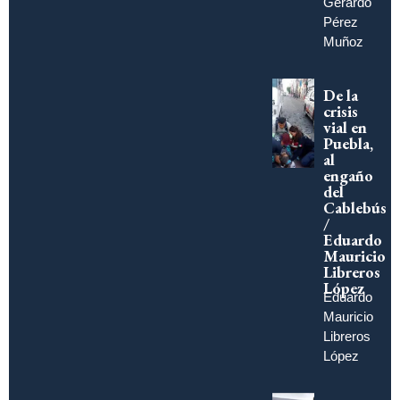
Gerardo
Pérez
Muñoz
De la
crisis
vial en
Puebla,
al
engaño
del
Cablebús
/
Eduardo
Mauricio
Libreros
López
Eduardo
Mauricio
Libreros
López