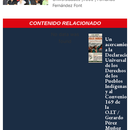
Fernández Font
CONTENIDO RELACIONADO
No data was
Un
found
acercamien
a la
Declaració
Universal
de los
Derechos
de los
Pueblos
Indígenas
y al
Convenio
169 de
la
O.I.T /
Gerardo
Pérez
Muñoz