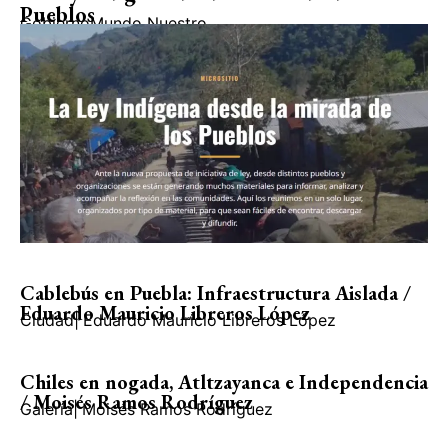
Pueblos
Gobierno
Mundo Nuestro
Cablebús en Puebla: Infraestructura Aislada /
Eduardo Mauricio Libreros López
Ciudad
|
Eduardo Mauricio Libreros López
Chiles en nogada, Atltzayanca e Independencia
/ Moisés Ramos Rodríguez
Galería
|
Moisés Ramos Rodríguez