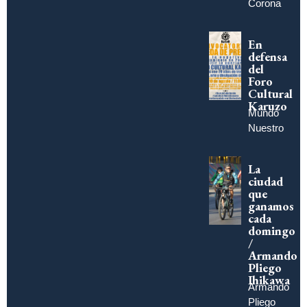
Corona
En
defensa
del
Foro
Cultural
Karuzo
Mundo
Nuestro
La
ciudad
que
ganamos
cada
domingo
/
Armando
Pliego
Ihikawa
Armando
Pliego