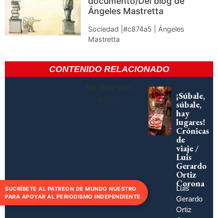
documento/Del blog de
Ángeles Mastretta
Sociedad |#c874a5 | Ángeles
Mastretta
CONTENIDO RELACIONADO
No data was
¡Súbale,
found
súbale,
hay
lugares!
Crónicas
de
viaje /
Luis
Gerardo
Ortiz
Corona
Luis
SUCRÍBETE AL PATREON DE MUNDO NUESTRO
PARA APOYAR AL PERIODISMO INDEPENDIENTE
Gerardo
Ortiz