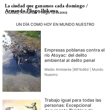
La ciudad que ganamos cada domingo /
Armando Pliego Ihikawa
Ciudad
|
Armando Pliego Ishikawa
UN DÍA COMO HOY EN MUNDO NUESTRO
Empresas poblanas contra el
río Atoyac: del delito
ambiental al delito penal
Medio Ambiente |#61bd6d | Mundo
Nuestro
Trabajo igual para todas las
personas: Excepcional