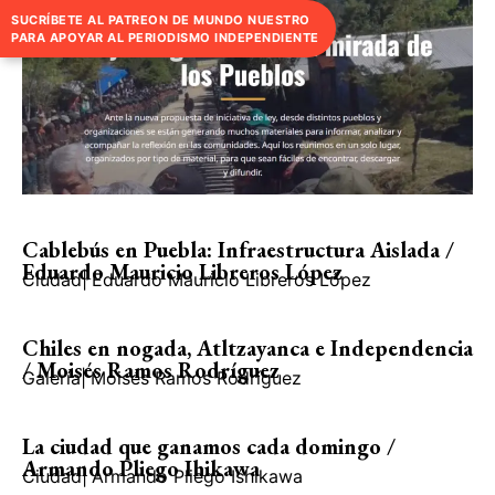
SUCRÍBETE AL PATREON DE MUNDO NUESTRO
PARA APOYAR AL PERIODISMO INDEPENDIENTE
Cablebús en Puebla: Infraestructura Aislada /
Eduardo Mauricio Libreros López
Ciudad
|
Eduardo Mauricio Libreros López
Chiles en nogada, Atltzayanca e Independencia
/ Moisés Ramos Rodríguez
Galería
|
Moisés Ramos Rodríguez
La ciudad que ganamos cada domingo /
Armando Pliego Ihikawa
Ciudad
|
Armando Pliego Ishikawa