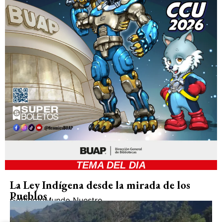
TEMA DEL DIA
La Ley Indígena desde la mirada de los
Pueblos
Gobierno
Mundo Nuestro