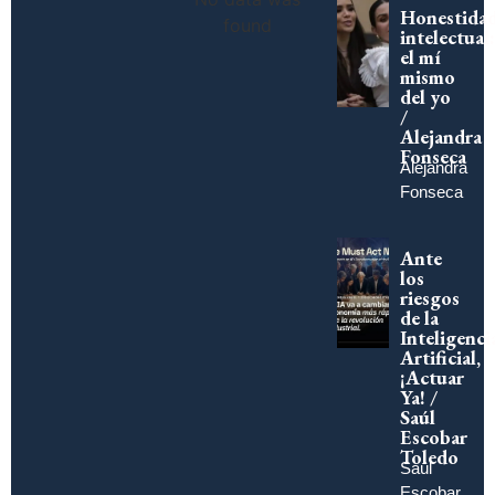
Honestida
found
intelectual:
el mí
mismo
del yo
/
Alejandra
Fonseca
Alejandra
Fonseca
Ante
los
riesgos
de la
Inteligenci
Artificial,
¡Actuar
Ya! /
Saúl
Escobar
Toledo
Saúl
Escobar