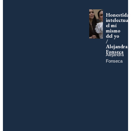
Honestida
intelectual:
el mí
mismo
del yo
/
Alejandra
Fonseca
Alejandra
Fonseca