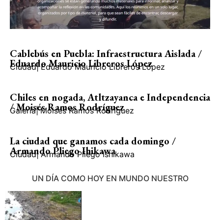
Cablebús en Puebla: Infraestructura Aislada /
Eduardo Mauricio Libreros López
Ciudad
|
Eduardo Mauricio Libreros López
Chiles en nogada, Atltzayanca e Independencia
/ Moisés Ramos Rodríguez
Galería
|
Moisés Ramos Rodríguez
La ciudad que ganamos cada domingo /
Armando Pliego Ihikawa
Ciudad
|
Armando Pliego Ishikawa
UN DÍA COMO HOY EN MUNDO NUESTRO