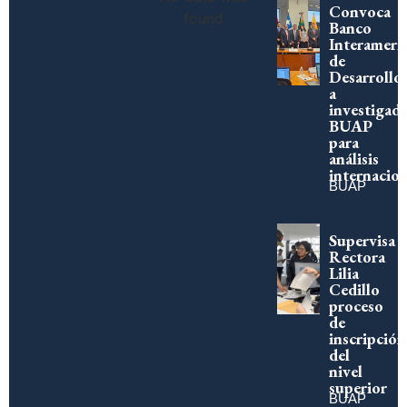
Convoca
found
Banco
Interameri
de
Desarrollo
a
investigad
BUAP
para
análisis
internacion
BUAP
Supervisa
Rectora
Lilia
Cedillo
proceso
de
inscripción
del
nivel
superior
BUAP