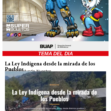
TEMA DEL DIA
La Ley Indígena desde la mirada de los
Pueblos
Gobierno
Mundo Nuestro