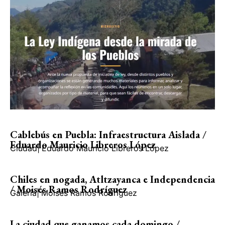
Cablebús en Puebla: Infraestructura Aislada /
Eduardo Mauricio Libreros López
Ciudad
|
Eduardo Mauricio Libreros López
Chiles en nogada, Atltzayanca e Independencia
/ Moisés Ramos Rodríguez
Galería
|
Moisés Ramos Rodríguez
La ciudad que ganamos cada domingo /