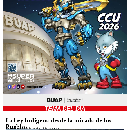
TEMA DEL DIA
La Ley Indígena desde la mirada de los
Pueblos
Gobierno
Mundo Nuestro