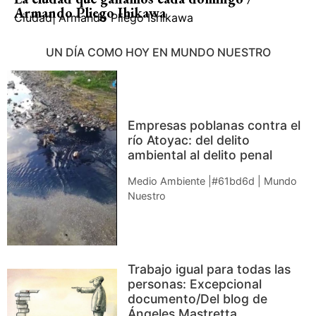
Armando Pliego Ihikawa
Ciudad
|
Armando Pliego Ishikawa
UN DÍA COMO HOY EN MUNDO NUESTRO
Empresas poblanas contra el
río Atoyac: del delito
ambiental al delito penal
Medio Ambiente |#61bd6d | Mundo
Nuestro
Trabajo igual para todas las
personas: Excepcional
documento/Del blog de
Ángeles Mastretta