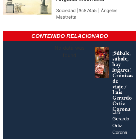
Sociedad |#c874a5 | Ángeles
Mastretta
CONTENIDO RELACIONADO
No data was
¡Súbale,
found
súbale,
hay
lugares!
Crónicas
de
viaje /
Luis
Gerardo
Ortiz
Corona
Luis
Gerardo
Ortiz
Corona