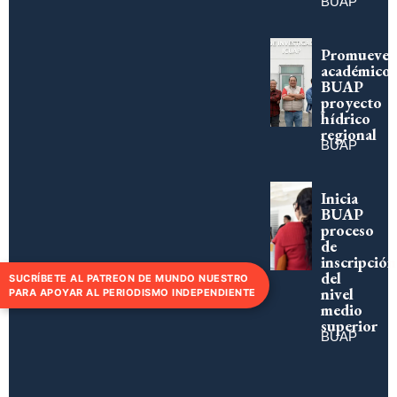
BUAP
Promueve
académico
BUAP
proyecto
hídrico
regional
BUAP
Inicia
BUAP
proceso
de
inscripción
del
SUCRÍBETE AL PATREON DE MUNDO NUESTRO
nivel
PARA APOYAR AL PERIODISMO INDEPENDIENTE
medio
superior
BUAP