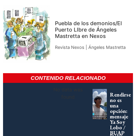
Puebla de los demonios/El
Puerto LIbre de Ángeles
Mastretta en Nexos
Revista Nexos | Ángeles Mastretta
CONTENIDO RELACIONADO
No data was
Rendirse
found
no es
una
opción:
mensaje
Ya Soy
Lobo /
BUAP