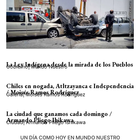
La Ley Indígena desde la mirada de los Pueblos
Gobierno
|
Mundo Nuestro
Chiles en nogada, Atltzayanca e Independencia
/ Moisés Ramos Rodríguez
Galería
|
Moisés Ramos Rodríguez
La ciudad que ganamos cada domingo /
Armando Pliego Ihikawa
Ciudad
|
Armando Pliego Ishikawa
UN DÍA COMO HOY EN MUNDO NUESTRO