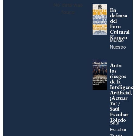
No data was
En
found
defensa
del
Foro
Cultural
Karuzo
Mundo
Nuestro
Ante
los
riesgos
de la
Inteligenci
Artificial,
¡Actuar
Ya! /
Saúl
Escobar
Toledo
Saúl
Escobar