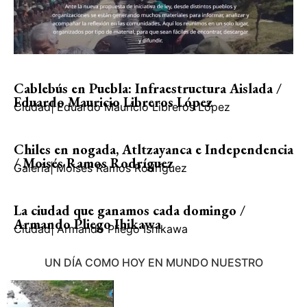
Cablebús en Puebla: Infraestructura Aislada /
Eduardo Mauricio Libreros López
Ciudad
|
Eduardo Mauricio Libreros López
Chiles en nogada, Atltzayanca e Independencia
/ Moisés Ramos Rodríguez
Galería
|
Moisés Ramos Rodríguez
La ciudad que ganamos cada domingo /
Armando Pliego Ihikawa
Ciudad
|
Armando Pliego Ishikawa
UN DÍA COMO HOY EN MUNDO NUESTRO