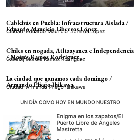
Cablebús en Puebla: Infraestructura Aislada /
Eduardo Mauricio Libreros López
Ciudad
|
Eduardo Mauricio Libreros López
Chiles en nogada, Atltzayanca e Independencia
/ Moisés Ramos Rodríguez
Galería
|
Moisés Ramos Rodríguez
La ciudad que ganamos cada domingo /
Armando Pliego Ihikawa
Ciudad
|
Armando Pliego Ishikawa
UN DÍA COMO HOY EN MUNDO NUESTRO
Enigma en los zapatos/El
Puerto Libre de Ángeles
Mastretta