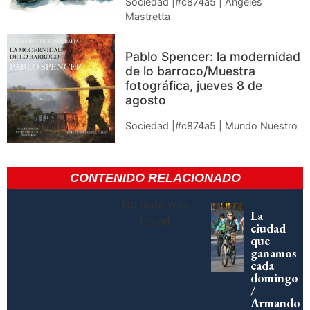
Sociedad |#c874a5 | Ángeles
Mastretta
Pablo Spencer: la modernidad
de lo barroco/Muestra
fotográfica, jueves 8 de
agosto
Sociedad |#c874a5 | Mundo Nuestro
CONTENIDO RELACIONADO
No data was
La
found
ciudad
que
ganamos
cada
domingo
/
Armando