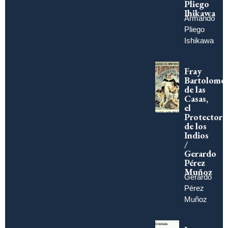
Pliego
Ihikawa
Armando
Pliego
Ishikawa
Fray
Bartolomé
de las
Casas,
el
Protector
de los
Indios
/
Gerardo
Pérez
Muñoz
Gerardo
Pérez
Muñoz