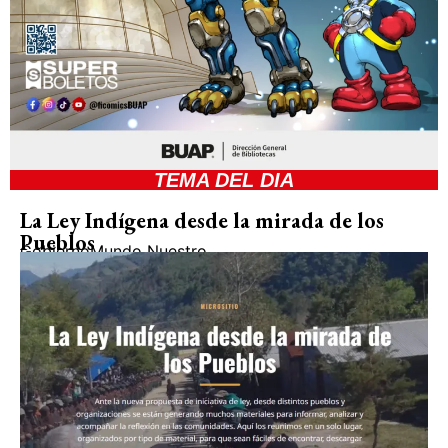
TEMA DEL DIA
La Ley Indígena desde la mirada de los
Pueblos
Gobierno
Mundo Nuestro