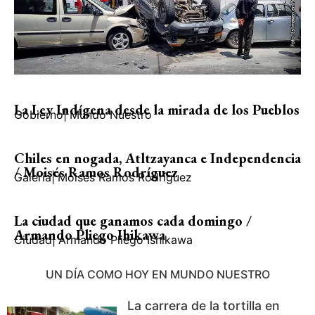
La Ley Indígena desde la mirada de los Pueblos
Gobierno
|
Mundo Nuestro
Chiles en nogada, Atltzayanca e Independencia
/ Moisés Ramos Rodríguez
Galería
|
Moisés Ramos Rodríguez
La ciudad que ganamos cada domingo /
Armando Pliego Ihikawa
Ciudad
|
Armando Pliego Ishikawa
UN DÍA COMO HOY EN MUNDO NUESTRO
La carrera de la tortilla en