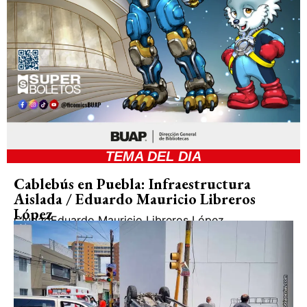
TEMA DEL DIA
Cablebús en Puebla: Infraestructura
Aislada / Eduardo Mauricio Libreros
López
Ciudad
Eduardo Mauricio Libreros López