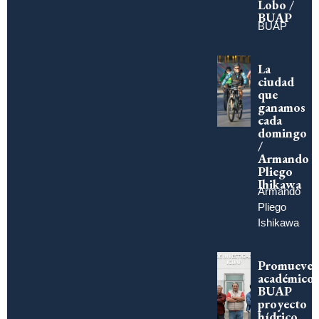
Lobo /
BUAP
BUAP
La
ciudad
que
ganamos
cada
domingo
/
Armando
Pliego
Ihikawa
Armando
Pliego
Ishikawa
Promueve
académico
BUAP
proyecto
hídrico