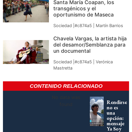
Santa María Coapan, los
transgénicos y el
oportunismo de Maseca
Sociedad |#c874a5 | Martín Barrios
Chavela Vargas, la artista hija
del desamor/Semblanza para
un documental
Sociedad |#c874a5 | Verónica
Mastretta
CONTENIDO RELACIONADO
No data was
Rendirse
found
no es
una
opción:
mensaje
Ya Soy