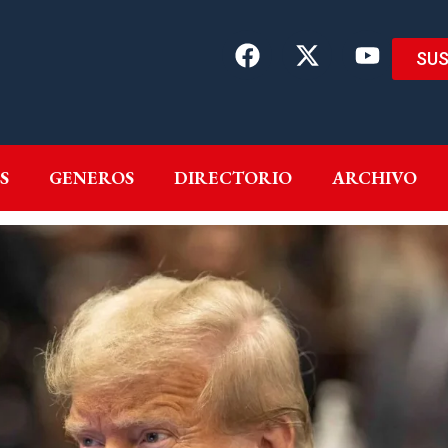
SUS
EMAS
AUTORES
GENEROS
DIRECTORIO
ARCH
S
GENEROS
DIRECTORIO
ARCHIVO