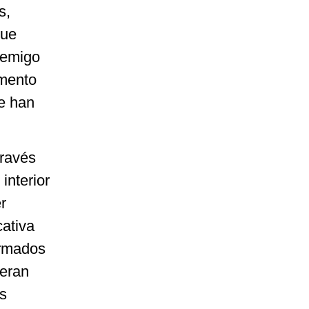
s,
que
nemigo
amento
le han
través
interior
r
ativa
armados
peran
s