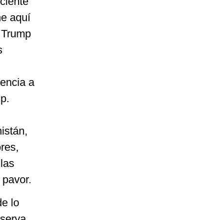
iciente
e aquí
, Trump
s
rencia a
p.
nistán,
res,
las
 pavor.
e lo
bserva