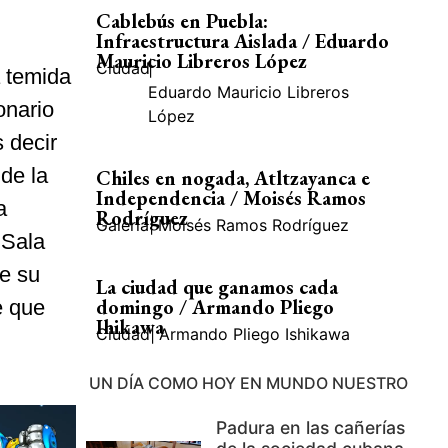
Cablebús en Puebla:
Infraestructura Aislada / Eduardo
Mauricio Libreros López
Ciudad
|
a temida
Eduardo Mauricio Libreros
onario
López
 decir
de la
Chiles en nogada, Atltzayanca e
Independencia / Moisés Ramos
a
Rodríguez
Galería
|
Moisés Ramos Rodríguez
 Sala
de su
La ciudad que ganamos cada
domingo / Armando Pliego
e que
Ihikawa
Ciudad
|
Armando Pliego Ishikawa
UN DÍA COMO HOY EN MUNDO NUESTRO
Padura en las cañerías