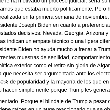
 le ha motivado un proceso judicial, sería suf
amos que estaba muerto políticamente. Pero h
realizada en la primera semana de noviembre
esidente Joseph Biden en cuanto a preferencia
estados decisivos: Nevada, Georgia, Arizona y
s indican un empate técnico o una ligera dife
esidente Biden no ayuda mucho a frenar a Trum
rrentes muestras de senilidad, comportamiento
lítica exterior como el retiro sin gloria de Afga
a que necesita ser argumentada ante los electo
40% de popularidad y la mayoría de los que en 
o hacen simplemente porque Trump les genera
entado. Porque el blindaje de Trump a pesar d
tiene raíces en un auge reaccionario que se o