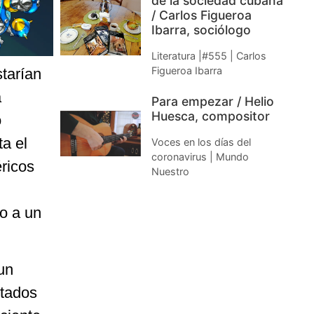
de la sociedad cubana
/ Carlos Figueroa
Ibarra, sociólogo
Literatura |#555 | Carlos
Figueroa Ibarra
tarían
a
Para empezar / Helio
Huesca, compositor
o
ta el
Voces en los días del
coronavirus | Mundo
ricos
Nuestro
no a un
un
stados