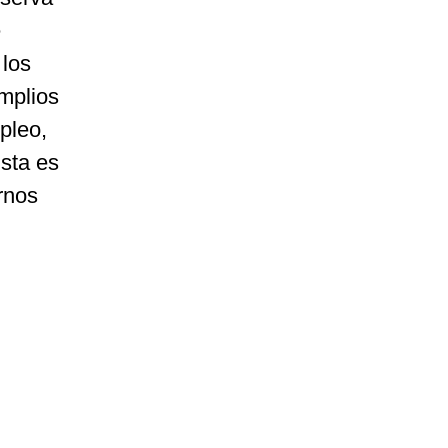
e
los
mplios
pleo,
sta es
rnos