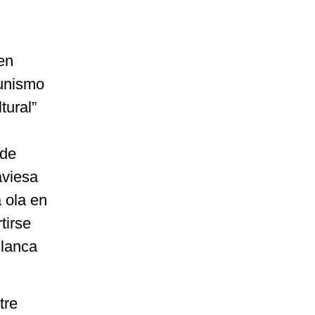
en
munismo
tural”
 de
aviesa
 ola en
tirse
Blanca
tre