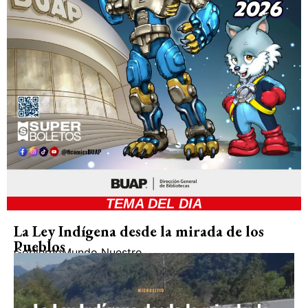
TEMA DEL DIA
La Ley Indígena desde la mirada de los
Pueblos
Gobierno
Mundo Nuestro