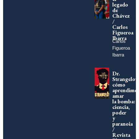
legado
de
Chávez
/
Carlos
Figueroa
Ibarra
Carlos
Figueroa
Ibarra
Dr.
Strangelov
cómo
aprendimo
amar
la bomba:
ciencia,
poder
y
paranoia
/
Revista