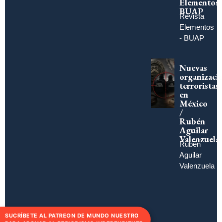
Elementos
BUAP
Revista
Elementos
- BUAP
Nuevas
organizaci
terroristas
en
México
/
Rubén
Aguilar
Valenzuela
Rubén
Aguilar
Valenzuela
SUCRÍBETE AL PATREON DE MUNDO NUESTRO