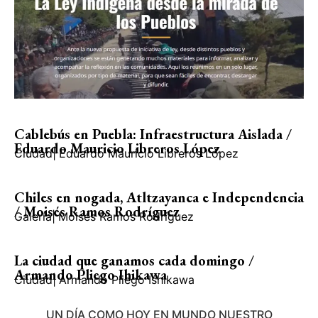
Cablebús en Puebla: Infraestructura Aislada /
Eduardo Mauricio Libreros López
Ciudad
|
Eduardo Mauricio Libreros López
Chiles en nogada, Atltzayanca e Independencia
/ Moisés Ramos Rodríguez
Galería
|
Moisés Ramos Rodríguez
La ciudad que ganamos cada domingo /
Armando Pliego Ihikawa
Ciudad
|
Armando Pliego Ishikawa
UN DÍA COMO HOY EN MUNDO NUESTRO