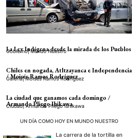
La Ley Indígena desde la mirada de los Pueblos
Gobierno
|
Mundo Nuestro
Chiles en nogada, Atltzayanca e Independencia
/ Moisés Ramos Rodríguez
Galería
|
Moisés Ramos Rodríguez
La ciudad que ganamos cada domingo /
Armando Pliego Ihikawa
Ciudad
|
Armando Pliego Ishikawa
UN DÍA COMO HOY EN MUNDO NUESTRO
La carrera de la tortilla en