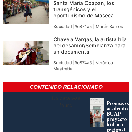
Santa María Coapan, los
transgénicos y el
oportunismo de Maseca
Sociedad |#c874a5 | Martín Barrios
Chavela Vargas, la artista hija
del desamor/Semblanza para
un documental
Sociedad |#c874a5 | Verónica
Mastretta
CONTENIDO RELACIONADO
No data was
Promueve
found
académico
BUAP
proyecto
hídrico
regional