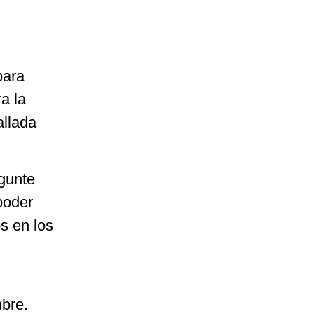
para
ra la
allada
gunte
poder
s en los
bre.