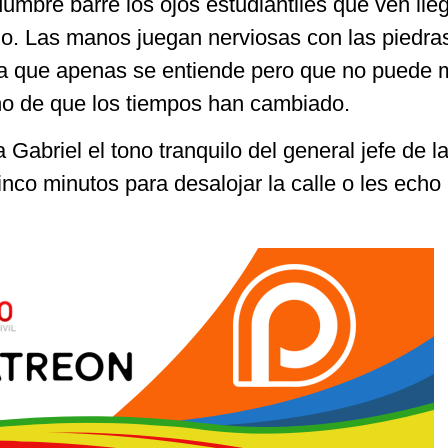
dumbre barre los ojos estudiantiles que ven lle
o. Las manos juegan nerviosas con las piedra
ria que apenas se entiende pero que no puede
no de que los tiempos han cambiado.
abriel el tono tranquilo del general jefe de l
inco minutos para desalojar la calle o les echo 