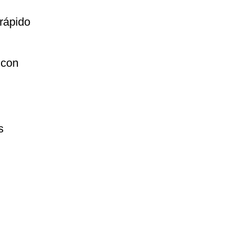
rápido
 con
!
s