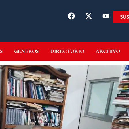
SUS
EMAS
AUTORES
GENEROS
DIRECTORIO
ARCH
S
GENEROS
DIRECTORIO
ARCHIVO