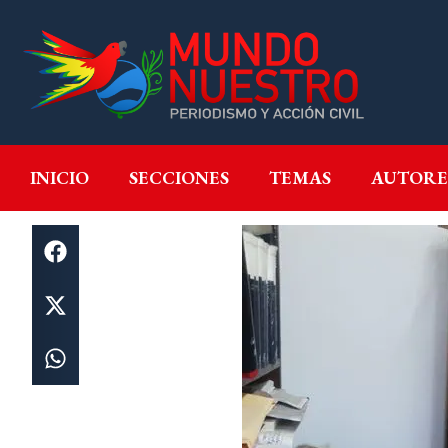
INICIO
SECCIONES
T
INICIO
SECCIONES
TEMAS
AUTORE