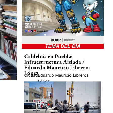
TEMA DEL DIA
Cablebús en Puebla:
Infraestructura Aislada /
Eduardo Mauricio Libreros
López
Ciudad
Eduardo Mauricio Libreros
López