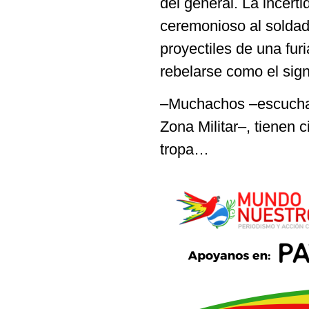
del general. La incerti
ceremonioso al soldad
proyectiles de una fu
rebelarse como el sig
–Muchachos –escucha G
Zona Militar–, tienen c
tropa…