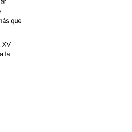
gar
s
 más que
a XV
a la