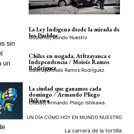
La Ley Indígena desde la mirada de
los Pueblos
Gobierno
|
Mundo Nuestro
os sin
l
Chiles en nogada, Atltzayanca e
Independencia / Moisés Ramos
á un
Rodríguez
Galería
|
Moisés Ramos Rodríguez
La ciudad que ganamos cada
domingo / Armando Pliego
Ihikawa
Ciudad
|
Armando Pliego Ishikawa
UN DÍA COMO HOY EN MUNDO NUESTRO
de
La carrera de la tortilla