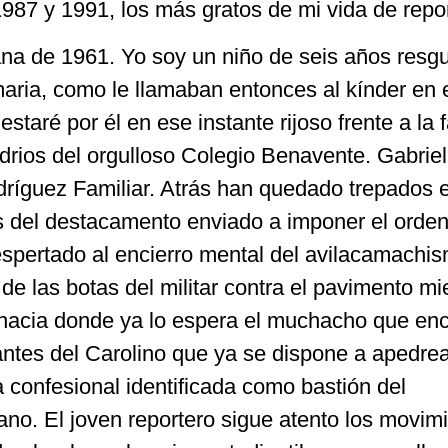
 1987 y 1991, los más gratos de mi vida de repo
na de 1961. Yo soy un niño de seis años resg
aria, como le llamaban entonces al kínder en 
 estaré por él en ese instante rijoso frente a la
 vidrios del orgulloso Colegio Benavente. Gabrie
odríguez Familiar. Atrás han quedado trepados 
 del destacamento enviado a imponer el orde
espertado al encierro mental del avilacamachi
e las botas del militar contra el pavimento mi
 hacia donde ya lo espera el muchacho que en
ntes del Carolino que ya se dispone a apedrea
a confesional identificada como bastión del
no. El joven reportero sigue atento los movim