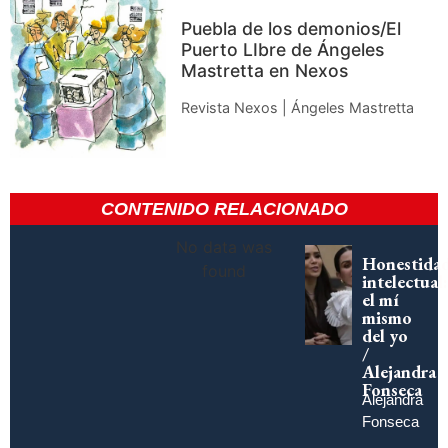
Puebla de los demonios/El
Puerto LIbre de Ángeles
Mastretta en Nexos
Revista Nexos | Ángeles Mastretta
CONTENIDO RELACIONADO
No data was
Honestida
found
intelectual:
el mí
mismo
del yo
/
Alejandra
Fonseca
Alejandra
Fonseca