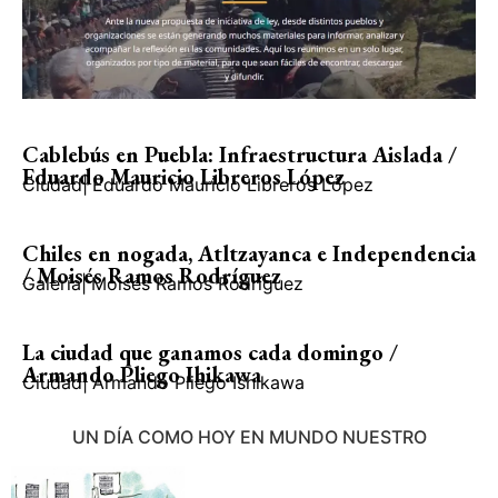
Cablebús en Puebla: Infraestructura Aislada /
Eduardo Mauricio Libreros López
Ciudad
|
Eduardo Mauricio Libreros López
Chiles en nogada, Atltzayanca e Independencia
/ Moisés Ramos Rodríguez
Galería
|
Moisés Ramos Rodríguez
La ciudad que ganamos cada domingo /
Armando Pliego Ihikawa
Ciudad
|
Armando Pliego Ishikawa
UN DÍA COMO HOY EN MUNDO NUESTRO