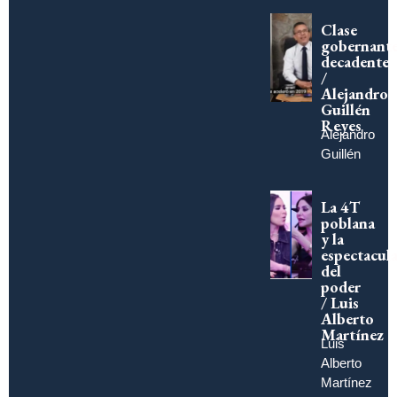
Clase
gobernant
decadente
/
Alejandro
Guillén
Reyes
Alejandro
Guillén
La 4T
poblana
y la
espectacula
del
poder
/ Luis
Alberto
Martínez
Luis
Alberto
Martínez