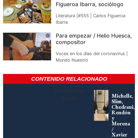
Figueroa Ibarra, sociólogo
Literatura |#555 | Carlos Figueroa
Ibarra
Para empezar / Helio Huesca,
compositor
Voces en los días del coronavirus |
Mundo Nuestro
CONTENIDO RELACIONADO
No data was
Michelle,
found
Slim,
Chedraui,
Rendón
y
Morena
/
Xavier