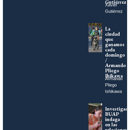
Gutiérrez
Xavier
Gutiérrez
La
ciudad
que
ganamos
cada
domingo
/
Armando
Pliego
Ihikawa
Armando
Pliego
Ishikawa
Investigad
BUAP
indaga
en las
relaciones