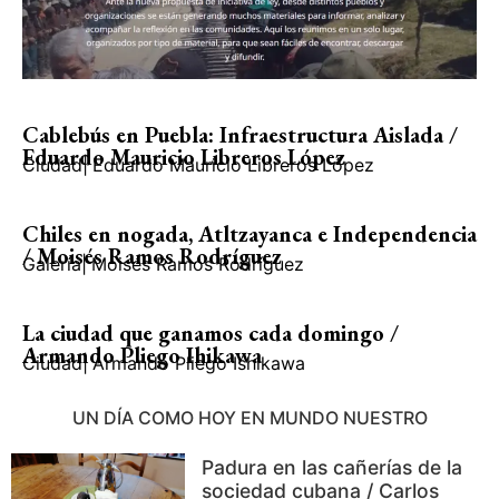
Cablebús en Puebla: Infraestructura Aislada /
Eduardo Mauricio Libreros López
Ciudad
|
Eduardo Mauricio Libreros López
Chiles en nogada, Atltzayanca e Independencia
/ Moisés Ramos Rodríguez
Galería
|
Moisés Ramos Rodríguez
La ciudad que ganamos cada domingo /
Armando Pliego Ihikawa
Ciudad
|
Armando Pliego Ishikawa
UN DÍA COMO HOY EN MUNDO NUESTRO
Padura en las cañerías de la
sociedad cubana / Carlos