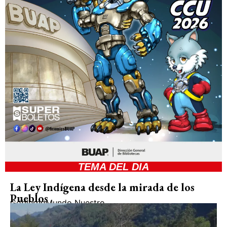
TEMA DEL DIA
La Ley Indígena desde la mirada de los
Pueblos
Gobierno
Mundo Nuestro