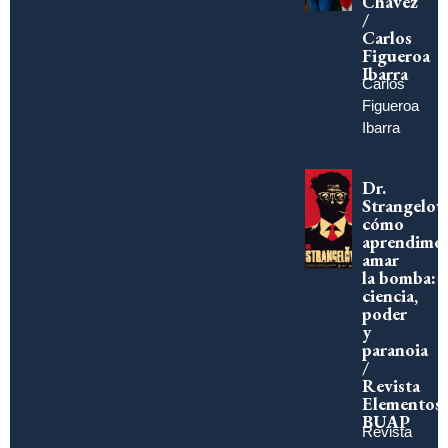
Chávez
/
Carlos
Figueroa
Ibarra
Carlos
Figueroa
Ibarra
Dr.
Strangelov
cómo
aprendimo
amar
la bomba:
ciencia,
poder
y
paranoia
/
Revista
Elementos
BUAP
Revista