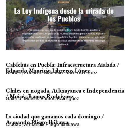
Cablebús en Puebla: Infraestructura Aislada /
Eduardo Mauricio Libreros López
Ciudad
|
Eduardo Mauricio Libreros López
Chiles en nogada, Atltzayanca e Independencia
/ Moisés Ramos Rodríguez
Galería
|
Moisés Ramos Rodríguez
La ciudad que ganamos cada domingo /
Armando Pliego Ihikawa
Ciudad
|
Armando Pliego Ishikawa