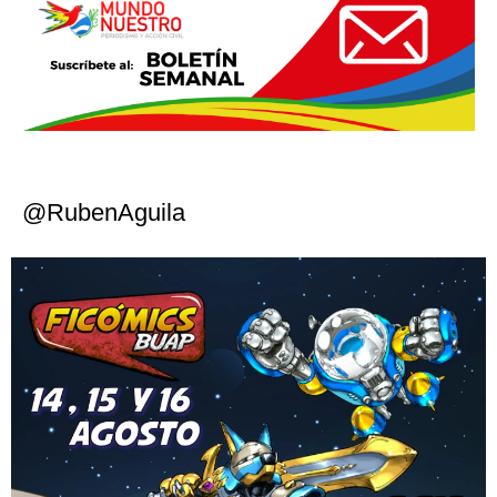
@RubenAguila