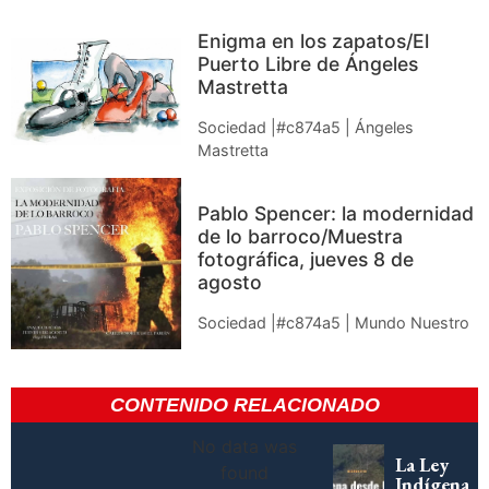
Enigma en los zapatos/El
Puerto Libre de Ángeles
Mastretta
Sociedad |#c874a5 | Ángeles
Mastretta
Pablo Spencer: la modernidad
de lo barroco/Muestra
fotográfica, jueves 8 de
agosto
Sociedad |#c874a5 | Mundo Nuestro
CONTENIDO RELACIONADO
No data was
La Ley
found
Indígena