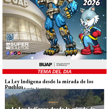
TEMA DEL DIA
La Ley Indígena desde la mirada de los
Pueblos
Gobierno
Mundo Nuestro