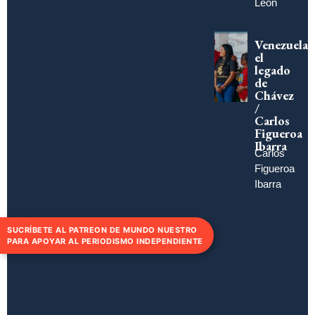
León
Venezuela,
el
legado
de
Chávez
/
Carlos
Figueroa
Ibarra
Carlos
Figueroa
Ibarra
SUCRÍBETE AL PATREON DE MUNDO NUESTRO
PARA APOYAR AL PERIODISMO INDEPENDIENTE