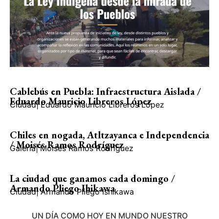
Cablebús en Puebla: Infraestructura Aislada /
Eduardo Mauricio Libreros López
Ciudad
|
Eduardo Mauricio Libreros López
Chiles en nogada, Atltzayanca e Independencia
/ Moisés Ramos Rodríguez
Galería
|
Moisés Ramos Rodríguez
La ciudad que ganamos cada domingo /
Armando Pliego Ihikawa
Ciudad
|
Armando Pliego Ishikawa
UN DÍA COMO HOY EN MUNDO NUESTRO