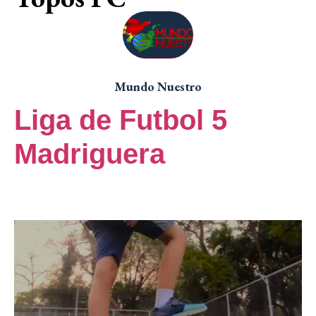
Mundo Nuestro
Liga de Futbol 5
Madriguera