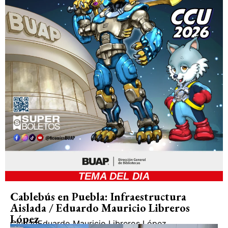
TEMA DEL DIA
Cablebús en Puebla: Infraestructura
Aislada / Eduardo Mauricio Libreros
López
Ciudad
Eduardo Mauricio Libreros López