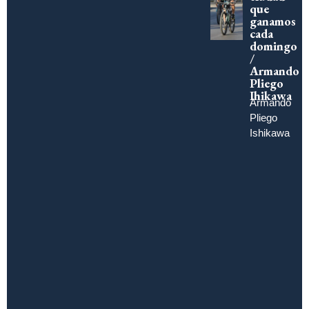
que
ganamos
cada
domingo
/
Armando
Pliego
Ihikawa
Armando
Pliego
Ishikawa