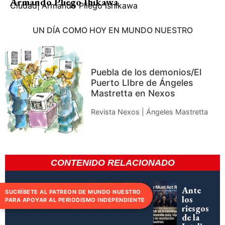
Armando Pliego Ihikawa
Ciudad
|
Armando Pliego Ishikawa
UN DÍA COMO HOY EN MUNDO NUESTRO
Puebla de los demonios/El
Puerto LIbre de Ángeles
Mastretta en Nexos
Revista Nexos | Ángeles Mastretta
CONTENIDO RELACIONADO
No data was
Ante
SUCRÍBETE AL PATREON DE MUNDO NUESTRO
found
los
PARA APOYAR AL PERIODISMO INDEPENDIENTE
riesgos
de la