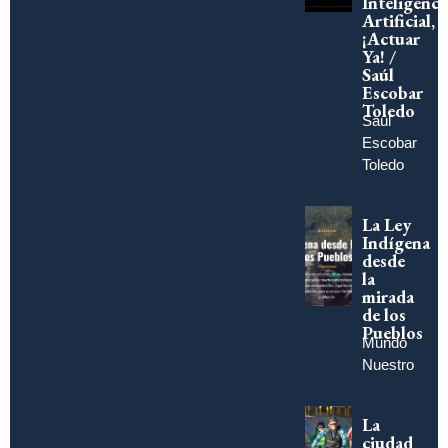
Inteligenci
Artificial,
¡Actuar
Ya! /
Saúl
Escobar
Toledo
Saúl
Escobar
Toledo
La Ley
Indígena
desde
la
mirada
de los
Pueblos
Mundo
Nuestro
La
ciudad