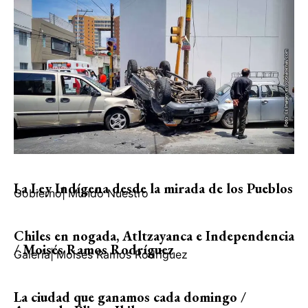
La Ley Indígena desde la mirada de los Pueblos
Gobierno
|
Mundo Nuestro
Chiles en nogada, Atltzayanca e Independencia
/ Moisés Ramos Rodríguez
Galería
|
Moisés Ramos Rodríguez
La ciudad que ganamos cada domingo /