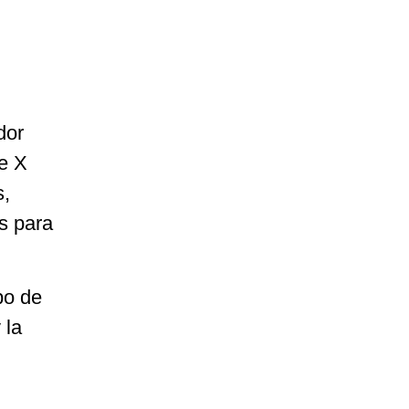
dor
e X
s,
s para
po de
 la