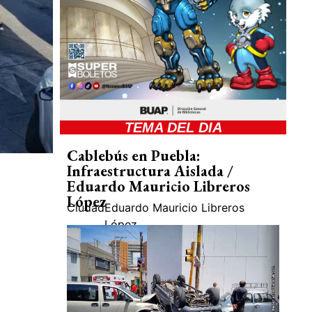
TEMA DEL DIA
Cablebús en Puebla:
Infraestructura Aislada /
Eduardo Mauricio Libreros
López
Ciudad
Eduardo Mauricio Libreros
López