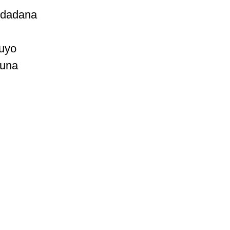
iudadana
cuyo
 una