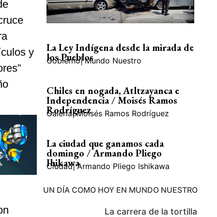
de
 cruce
ra
La Ley Indígena desde la mirada de
culos y
los Pueblos
Gobierno
|
Mundo Nuestro
ores”
ño
Chiles en nogada, Atltzayanca e
Independencia / Moisés Ramos
Rodríguez
Galería
|
Moisés Ramos Rodríguez
La ciudad que ganamos cada
domingo / Armando Pliego
Ihikawa
Ciudad
|
Armando Pliego Ishikawa
UN DÍA COMO HOY EN MUNDO NUESTRO
on
La carrera de la tortilla