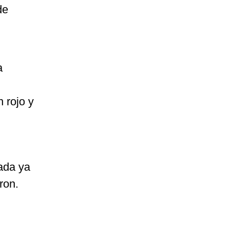
de
a
 rojo y
nada ya
ron.