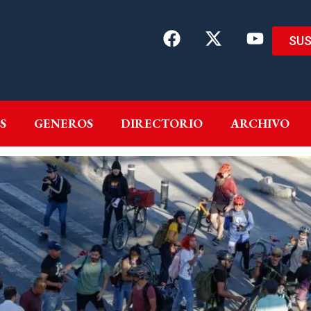
SUS
EMAS
AUTORES
GENEROS
DIRECTORIO
ARCH
S
GENEROS
DIRECTORIO
ARCHIVO