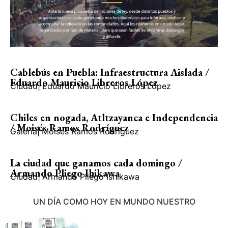
Cablebús en Puebla: Infraestructura Aislada /
Eduardo Mauricio Libreros López
Ciudad
|
Eduardo Mauricio Libreros López
Chiles en nogada, Atltzayanca e Independencia
/ Moisés Ramos Rodríguez
Galería
|
Moisés Ramos Rodríguez
La ciudad que ganamos cada domingo /
Armando Pliego Ihikawa
Ciudad
|
Armando Pliego Ishikawa
UN DÍA COMO HOY EN MUNDO NUESTRO