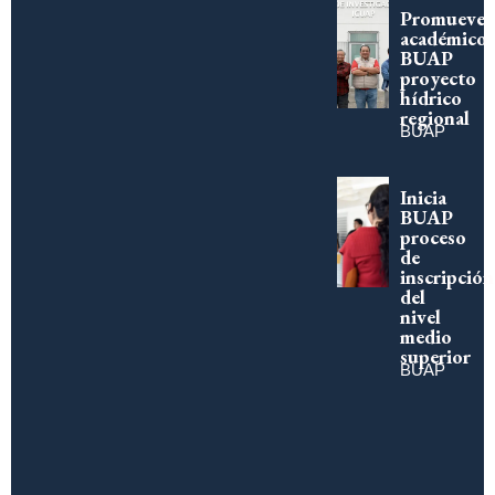
Promueve
académico
BUAP
proyecto
hídrico
regional
BUAP
Inicia
BUAP
proceso
de
inscripción
del
nivel
medio
superior
BUAP