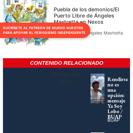
Puebla de los demonios/El
Puerto LIbre de Ángeles
Mastretta en Nexos
SUCRÍBETE AL PATREON DE MUNDO NUESTRO
Revista Nexos | Ángeles Mastretta
PARA APOYAR AL PERIODISMO INDEPENDIENTE
CONTENIDO RELACIONADO
No data was
Rendirse
found
no es
una
opción:
mensaje
Ya Soy
Lobo /
BUAP
BUAP