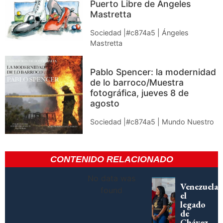
Puerto Libre de Ángeles
Mastretta
Sociedad |#c874a5 | Ángeles
Mastretta
Pablo Spencer: la modernidad
de lo barroco/Muestra
fotográfica, jueves 8 de
agosto
Sociedad |#c874a5 | Mundo Nuestro
CONTENIDO RELACIONADO
No data was
Venezuela,
found
el
legado
de
Chávez