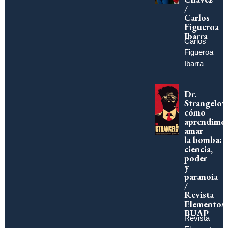
/
Carlos
Figueroa
Ibarra
Carlos
Figueroa
Ibarra
Dr.
Strangelov
cómo
aprendimo
amar
la bomba:
ciencia,
poder
y
paranoia
/
Revista
Elementos
BUAP
Revista