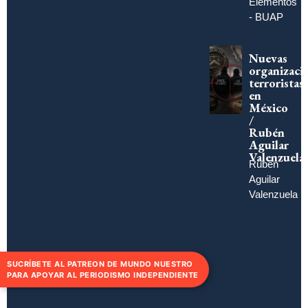
Elementos
- BUAP
Nuevas
organizaci
terroristas
en
México
/
Rubén
Aguilar
Valenzuela
Rubén
Aguilar
Valenzuela
SUCRÍBETE AL PATREON DE MUNDO NUESTRO
PARA APOYAR AL PERIODISMO INDEPENDIENTE