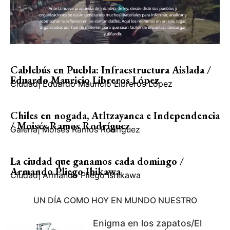
Cablebús en Puebla: Infraestructura Aislada /
Eduardo Mauricio Libreros López
Ciudad
|
Eduardo Mauricio Libreros López
Chiles en nogada, Atltzayanca e Independencia
/ Moisés Ramos Rodríguez
Galería
|
Moisés Ramos Rodríguez
La ciudad que ganamos cada domingo /
Armando Pliego Ihikawa
Ciudad
|
Armando Pliego Ishikawa
UN DÍA COMO HOY EN MUNDO NUESTRO
Enigma en los zapatos/El