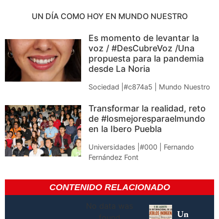
UN DÍA COMO HOY EN MUNDO NUESTRO
Es momento de levantar la
voz / #DesCubreVoz /Una
propuesta para la pandemia
desde La Noria
Sociedad |#c874a5 | Mundo Nuestro
Transformar la realidad, reto
de #losmejoresparaelmundo
en la Ibero Puebla
Universidades |#000 | Fernando
Fernández Font
CONTENIDO RELACIONADO
No data was
Un
found