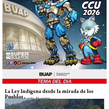
TEMA DEL DIA
La Ley Indígena desde la mirada de los
Pueblos
Gobierno
Mundo Nuestro