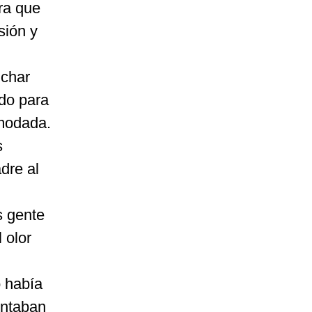
ra que
sión y
uchar
ndo para
omodada.
s
dre al
s gente
 olor
o había
ontaban