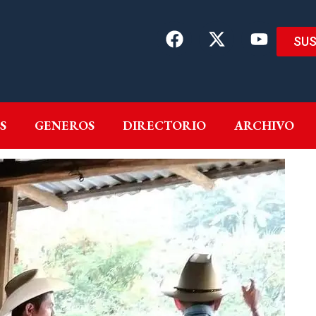
SUS
EMAS
AUTORES
GENEROS
DIRECTORIO
ARCH
S
GENEROS
DIRECTORIO
ARCHIVO