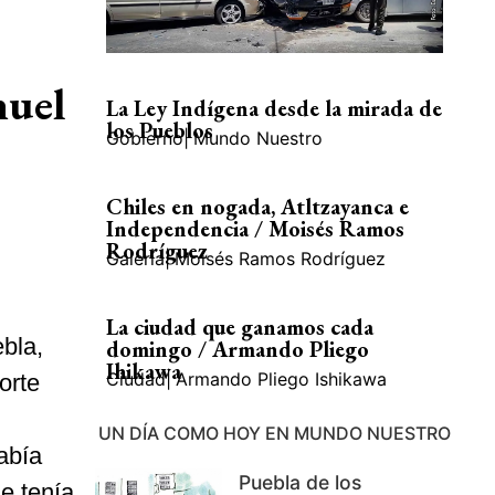
nuel
La Ley Indígena desde la mirada de
los Pueblos
Gobierno
|
Mundo Nuestro
Chiles en nogada, Atltzayanca e
Independencia / Moisés Ramos
Rodríguez
Galería
|
Moisés Ramos Rodríguez
La ciudad que ganamos cada
bla,
domingo / Armando Pliego
Ihikawa
Ciudad
|
Armando Pliego Ishikawa
orte
UN DÍA COMO HOY EN MUNDO NUESTRO
abía
Puebla de los
e tenía