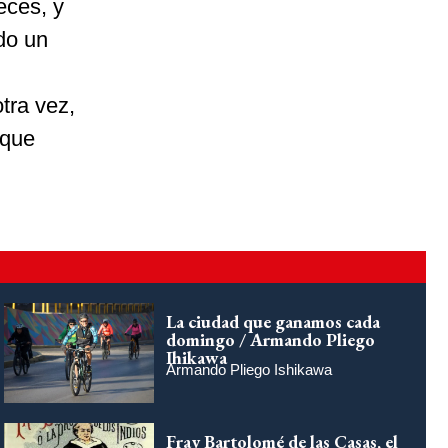
eces, y
do un
tra vez,
 que
La ciudad que ganamos cada
domingo / Armando Pliego
Ihikawa
Armando Pliego Ishikawa
Fray Bartolomé de las Casas, el