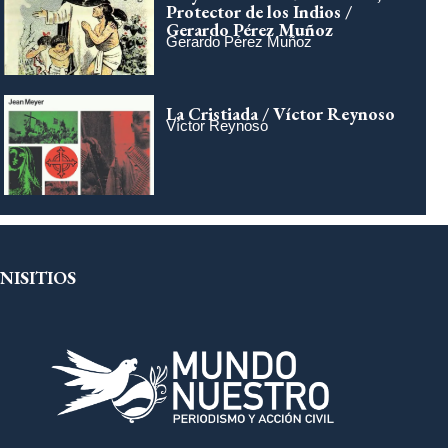
Protector de los Indios /
Gerardo Pérez Muñoz
Gerardo Pérez Muñoz
La Cristiada / Víctor Reynoso
Víctor Reynoso
NISITIOS