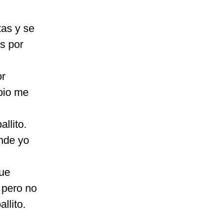
tas y se
s por
or
bio me
llito.
onde yo
que
 pero no
llito.