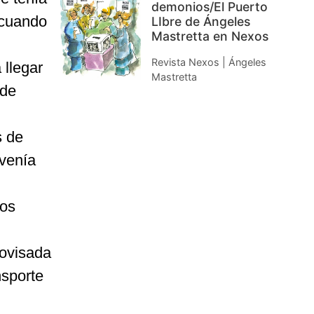
demonios/El Puerto
 cuando
LIbre de Ángeles
Mastretta en Nexos
Revista Nexos | Ángeles
 llegar
Mastretta
 de
s de
venía
tos
rovisada
nsporte