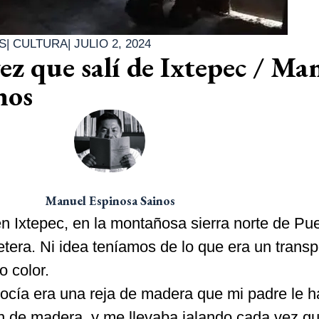
S
|
CULTURA
|
JULIO 2, 2024
ez que salí de Ixtepec / Ma
nos
Manuel Espinosa Sainos
n Ixtepec, en la montañosa sierra norte de Pue
etera. Ni idea teníamos de lo que era un transp
o color.
nocía era una reja de madera que mi padre le h
én de madera, y me llevaba jalando cada vez qu