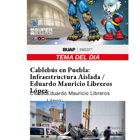
TEMA DEL DIA
Cablebús en Puebla:
Infraestructura Aislada /
Eduardo Mauricio Libreros
López
Ciudad
Eduardo Mauricio Libreros
López