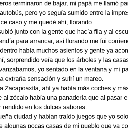
eros terminaron de bajar, mi papá me llamó pa
 autobús, pero yo seguía sumido entre la impre
ice caso y me quedé ahí, llorando.
bió junto con la gente que hacía fila y al esc
ndía para arrancar, así llorando me fui corrie
Adentro había muchos asientos y gente ya ac
í, sorprendido veía que los árboles y las casa
anzabamos, yo sentado en la ventana y mi pa
a extraña sensación y sufrí un mareo.
 a Zacapoaxtla, ahí ya había más coches y má
e al zócalo había una panadería que al pasar el
er rendido en los dulces sabores.
queña ciudad y habían traído juegos que yo sol
n de algunas pocas casas de mi pueblo que ya c