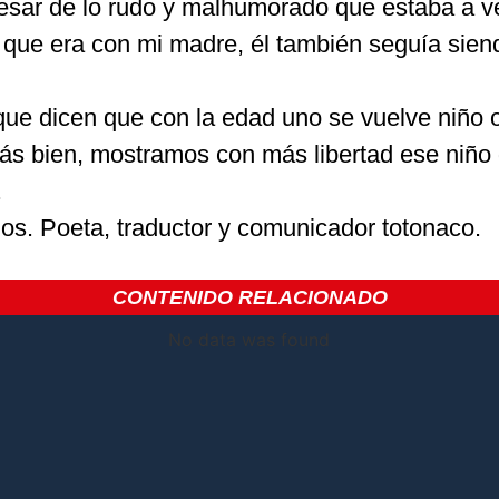
 pesar de lo rudo y malhumorado que estaba a v
o que era con mi madre, él también seguía sien
que dicen que con la edad uno se vuelve niño o
s bien, mostramos con más libertad ese niño
.
s. Poeta, traductor y comunicador totonaco.
CONTENIDO RELACIONADO
No data was found