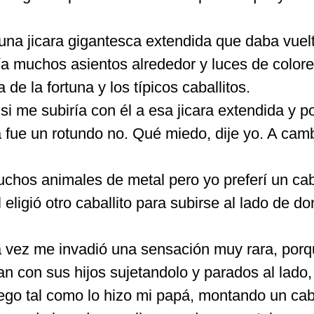
una jicara gigantesca extendida que daba vuel
ía muchos asientos alrededor y luces de colore
de la fortuna y los típicos caballitos.
i me subiría con él a esa jicara extendida y p
 fue un rotundo no. Qué miedo, dije yo. A cam
chos animales de metal pero yo preferí un caba
 eligió otro caballito para subirse al lado de d
la vez me invadió una sensación muy rara, por
n con sus hijos sujetandolo y parados al lado,
ego tal como lo hizo mi papá, montando un caba