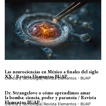
Las neurociencias en México a finales del siglo
XX / Revista Elementos BUAP
Ciencia y tecnología
|
Revista Elementos - BUAP
Dr. Strangelove o cómo aprendimos amar
la bomba: ciencia, poder y paranoia / Revista
Elementos BUAP
Ciencia y tecnología
|
Revista Elementos - BUAP