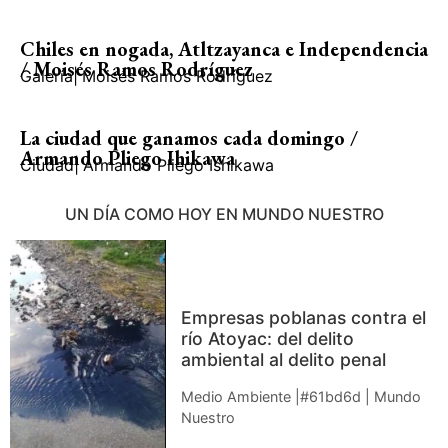
Chiles en nogada, Atltzayanca e Independencia
/ Moisés Ramos Rodríguez
Galería
|
Moisés Ramos Rodríguez
La ciudad que ganamos cada domingo /
Armando Pliego Ihikawa
Ciudad
|
Armando Pliego Ishikawa
UN DÍA COMO HOY EN MUNDO NUESTRO
Empresas poblanas contra el
río Atoyac: del delito
ambiental al delito penal
Medio Ambiente |#61bd6d | Mundo
Nuestro