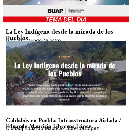
TEMA DEL DIA
La Ley Indígena desde la mirada de los
Pueblos
Gobierno
Mundo Nuestro
Cablebús en Puebla: Infraestructura Aislada /
Eduardo Mauricio Libreros López
Ciudad
|
Eduardo Mauricio Libreros López