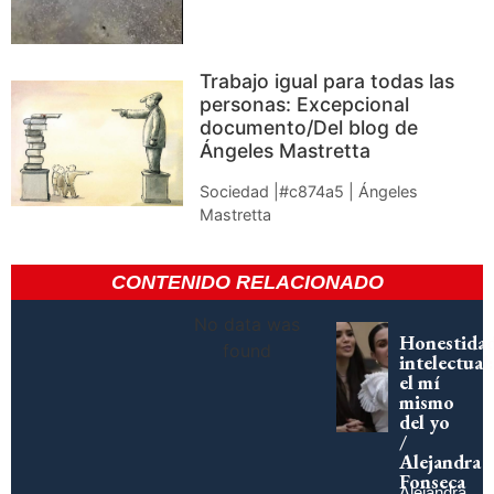
Trabajo igual para todas las
personas: Excepcional
documento/Del blog de
Ángeles Mastretta
Sociedad |#c874a5 | Ángeles
Mastretta
CONTENIDO RELACIONADO
No data was
Honestida
found
intelectual:
el mí
mismo
del yo
/
Alejandra
Fonseca
Alejandra