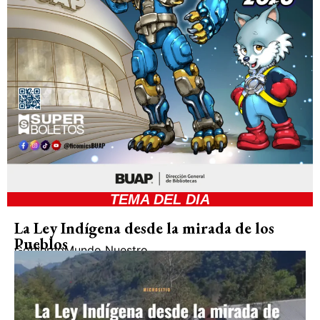
TEMA DEL DIA
La Ley Indígena desde la mirada de los
Pueblos
Gobierno
Mundo Nuestro