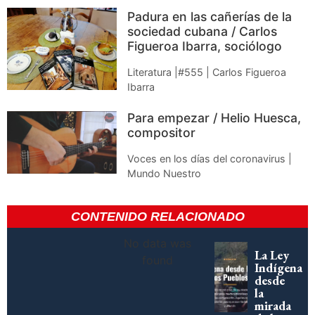
Padura en las cañerías de la
sociedad cubana / Carlos
Figueroa Ibarra, sociólogo
Literatura |#555 | Carlos Figueroa
Ibarra
Para empezar / Helio Huesca,
compositor
Voces en los días del coronavirus |
Mundo Nuestro
CONTENIDO RELACIONADO
No data was
La Ley
found
Indígena
desde
la
mirada