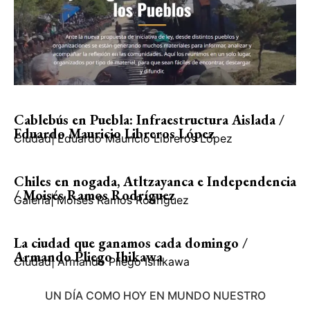
Cablebús en Puebla: Infraestructura Aislada /
Eduardo Mauricio Libreros López
Ciudad
|
Eduardo Mauricio Libreros López
Chiles en nogada, Atltzayanca e Independencia
/ Moisés Ramos Rodríguez
Galería
|
Moisés Ramos Rodríguez
La ciudad que ganamos cada domingo /
Armando Pliego Ihikawa
Ciudad
|
Armando Pliego Ishikawa
UN DÍA COMO HOY EN MUNDO NUESTRO