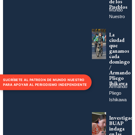
de los
Pueblos
Mundo
Nuestro
La
ciudad
que
ganamos
cada
domingo
/
Armando
Pliego
SUCRÍBETE AL PATREON DE MUNDO NUESTRO
Ihikawa
PARA APOYAR AL PERIODISMO INDEPENDIENTE
Armando
Pliego
Ishikawa
Investigad
BUAP
indaga
en las