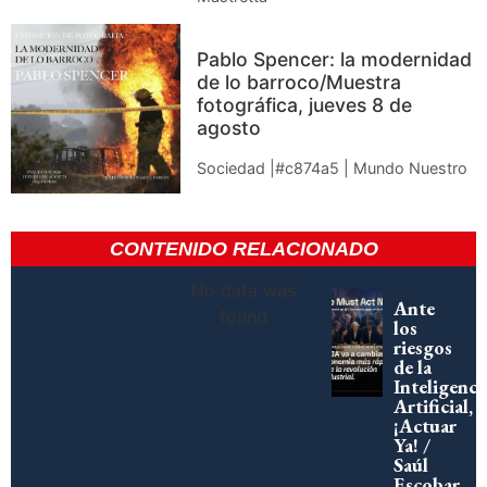
Pablo Spencer: la modernidad
de lo barroco/Muestra
fotográfica, jueves 8 de
agosto
Sociedad |#c874a5 | Mundo Nuestro
CONTENIDO RELACIONADO
No data was
Ante
found
los
riesgos
de la
Inteligenci
Artificial,
¡Actuar
Ya! /
Saúl
Escobar