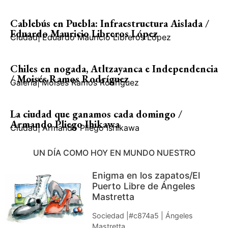
Cablebús en Puebla: Infraestructura Aislada /
Eduardo Mauricio Libreros López
Ciudad
|
Eduardo Mauricio Libreros López
Chiles en nogada, Atltzayanca e Independencia
/ Moisés Ramos Rodríguez
Galería
|
Moisés Ramos Rodríguez
La ciudad que ganamos cada domingo /
Armando Pliego Ihikawa
Ciudad
|
Armando Pliego Ishikawa
UN DÍA COMO HOY EN MUNDO NUESTRO
Enigma en los zapatos/El
Puerto Libre de Ángeles
Mastretta
Sociedad |#c874a5 | Ángeles
Mastretta