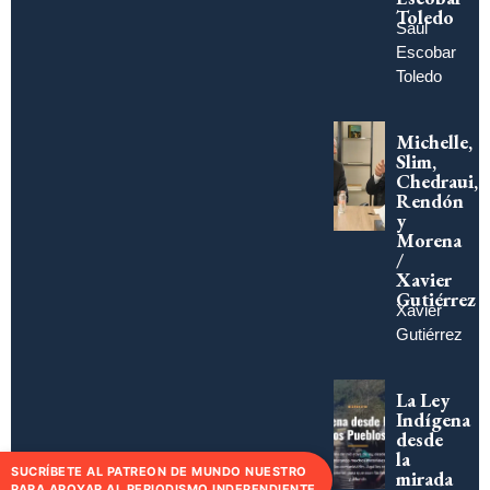
Toledo
Saúl
Escobar
Toledo
Michelle,
Slim,
Chedraui,
Rendón
y
Morena
/
Xavier
Gutiérrez
Xavier
Gutiérrez
La Ley
Indígena
desde
la
SUCRÍBETE AL PATREON DE MUNDO NUESTRO
mirada
PARA APOYAR AL PERIODISMO INDEPENDIENTE