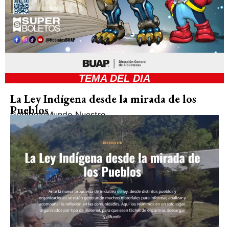
TEMA DEL DIA
La Ley Indígena desde la mirada de los
Pueblos
Gobierno
Mundo Nuestro