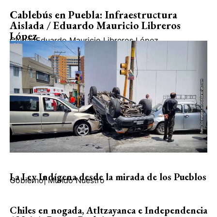
Cablebús en Puebla: Infraestructura
Aislada / Eduardo Mauricio Libreros
López
Ciudad
Eduardo Mauricio Libreros López
La Ley Indígena desde la mirada de los Pueblos
Gobierno
|
Mundo Nuestro
Chiles en nogada, Atltzayanca e Independencia