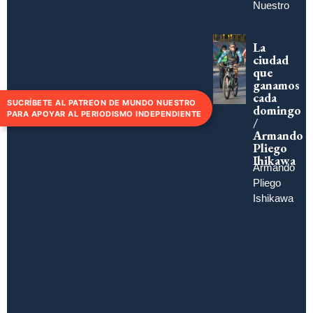
Nuestro
La
ciudad
que
ganamos
cada
SUCRÍBETE AL PATREON DE MUNDO NUESTRO
domingo
PARA APOYAR AL PERIODISMO INDEPENDIENTE
/
Armando
Pliego
Ihikawa
Armando
Pliego
Ishikawa