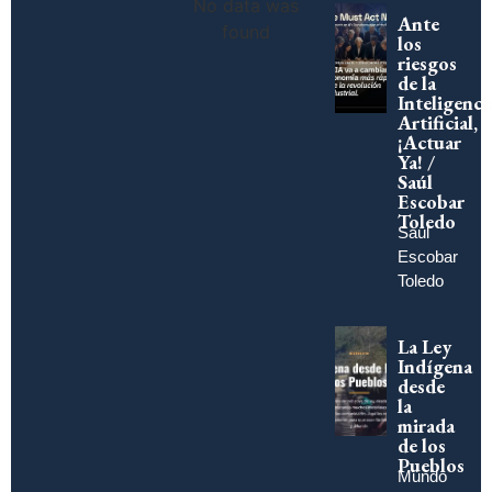
No data was
Ante
found
los
riesgos
de la
Inteligenci
Artificial,
¡Actuar
Ya! /
Saúl
Escobar
Toledo
Saúl
Escobar
Toledo
La Ley
Indígena
desde
la
mirada
de los
Pueblos
Mundo