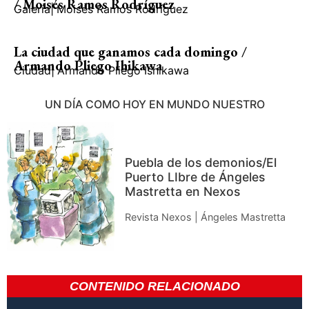
/ Moisés Ramos Rodríguez
Galería
|
Moisés Ramos Rodríguez
La ciudad que ganamos cada domingo /
Armando Pliego Ihikawa
Ciudad
|
Armando Pliego Ishikawa
UN DÍA COMO HOY EN MUNDO NUESTRO
Puebla de los demonios/El
Puerto LIbre de Ángeles
Mastretta en Nexos
Revista Nexos | Ángeles Mastretta
CONTENIDO RELACIONADO