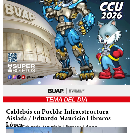
TEMA DEL DIA
Cablebús en Puebla: Infraestructura
Aislada / Eduardo Mauricio Libreros
López
Ciudad
Eduardo Mauricio Libreros López