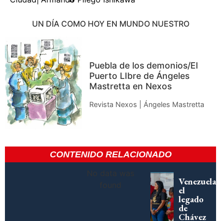
UN DÍA COMO HOY EN MUNDO NUESTRO
Puebla de los demonios/El
Puerto LIbre de Ángeles
Mastretta en Nexos
Revista Nexos | Ángeles Mastretta
CONTENIDO RELACIONADO
No data was
Venezuela,
found
el
legado
de
Chávez