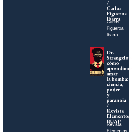
/
Carlos
Figueroa
Ibarra
Carlos
Figueroa
Ibarra
Dr.
Strangelov
cómo
aprendimo
amar
la bomba:
ciencia,
poder
y
paranoia
/
Revista
Elementos
BUAP
Revista
Elementos