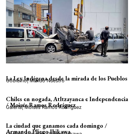
La Ley Indígena desde la mirada de los Pueblos
Gobierno
|
Mundo Nuestro
Chiles en nogada, Atltzayanca e Independencia
/ Moisés Ramos Rodríguez
Galería
|
Moisés Ramos Rodríguez
La ciudad que ganamos cada domingo /
Armando Pliego Ihikawa
Ciudad
|
Armando Pliego Ishikawa