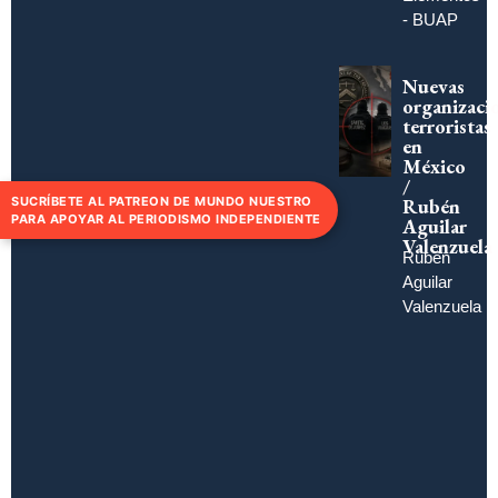
- BUAP
Nuevas
organizaci
terroristas
en
México
/
Rubén
SUCRÍBETE AL PATREON DE MUNDO NUESTRO
PARA APOYAR AL PERIODISMO INDEPENDIENTE
Aguilar
Valenzuela
Rubén
Aguilar
Valenzuela