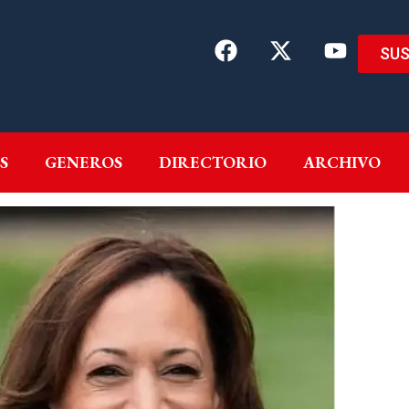
SUS
EMAS
AUTORES
GENEROS
DIRECTORIO
ARCH
S
GENEROS
DIRECTORIO
ARCHIVO