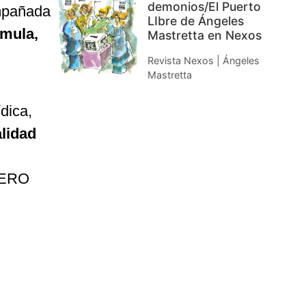
demonios/El Puerto
ompañada
LIbre de Ángeles
rmula,
Mastretta en Nexos
Revista Nexos | Ángeles
Mastretta
dica,
lidad
IBERO