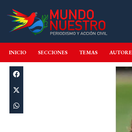
INICIO
SECCIONES
T
INICIO
SECCIONES
TEMAS
AUTORE