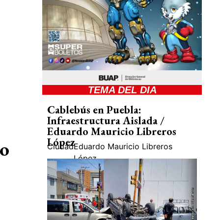
TEMA DEL DIA
Cablebús en Puebla:
Infraestructura Aislada /
Eduardo Mauricio Libreros
López
ro
Ciudad
Eduardo Mauricio Libreros
López