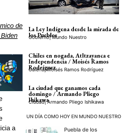
démico de
La Ley Indígena desde la mirada de
los Pueblos
e Biden
Gobierno
|
Mundo Nuestro
Chiles en nogada, Atltzayanca e
Independencia / Moisés Ramos
Rodríguez
Galería
|
Moisés Ramos Rodríguez
La ciudad que ganamos cada
domingo / Armando Pliego
e
Ihikawa
Ciudad
|
Armando Pliego Ishikawa
s
UN DÍA COMO HOY EN MUNDO NUESTRO
e
icia a
Puebla de los