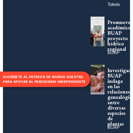
Toledo
Promueve
académico
BUAP
proyecto
hídrico
regional
BUAP
Investigad
BUAP
SUCRÍBETE AL PATREON DE MUNDO NUESTRO
indaga
PARA APOYAR AL PERIODISMO INDEPENDIENTE
en las
relaciones
genealógic
entre
diversas
especies
de
plantas
BUAP