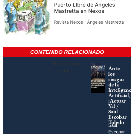
Puerto LIbre de Ángeles
Mastretta en Nexos
Revista Nexos | Ángeles Mastretta
CONTENIDO RELACIONADO
No data was
Ante
found
los
riesgos
de la
Inteligenci
Artificial,
¡Actuar
Ya! /
Saúl
Escobar
Toledo
Saúl
Escobar