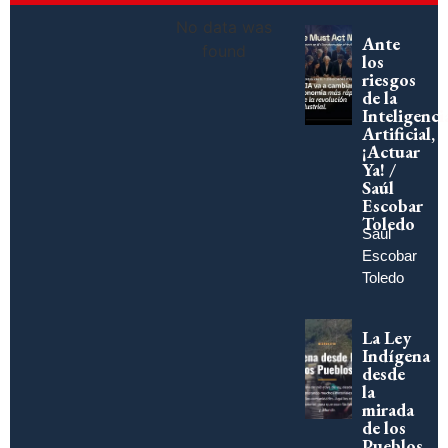
No data was
Ante
found
los
riesgos
de la
Inteligenci
Artificial,
¡Actuar
Ya! /
Saúl
Escobar
Toledo
Saúl
Escobar
Toledo
La Ley
Indígena
desde
la
mirada
de los
Pueblos