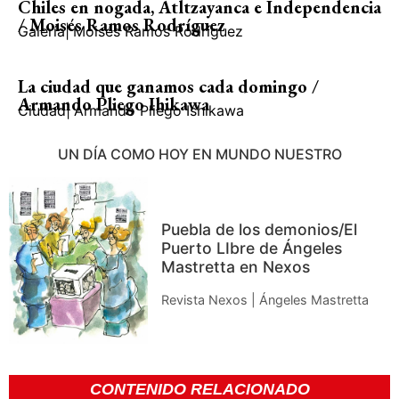
Chiles en nogada, Atltzayanca e Independencia
/ Moisés Ramos Rodríguez
Galería
|
Moisés Ramos Rodríguez
La ciudad que ganamos cada domingo /
Armando Pliego Ihikawa
Ciudad
|
Armando Pliego Ishikawa
UN DÍA COMO HOY EN MUNDO NUESTRO
Puebla de los demonios/El
Puerto LIbre de Ángeles
Mastretta en Nexos
Revista Nexos | Ángeles Mastretta
CONTENIDO RELACIONADO