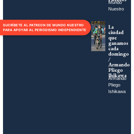
Mundo
Nuestro
SUCRÍBETE AL PATREON DE MUNDO NUESTRO
La
PARA APOYAR AL PERIODISMO INDEPENDIENTE
ciudad
que
ganamos
cada
domingo
/
Armando
Pliego
Ihikawa
Armando
Pliego
Ishikawa