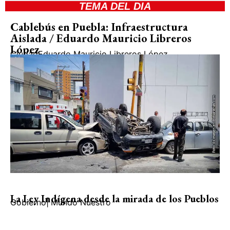
TEMA DEL DIA
Cablebús en Puebla: Infraestructura
Aislada / Eduardo Mauricio Libreros
López
Ciudad
Eduardo Mauricio Libreros López
La Ley Indígena desde la mirada de los Pueblos
Gobierno
|
Mundo Nuestro