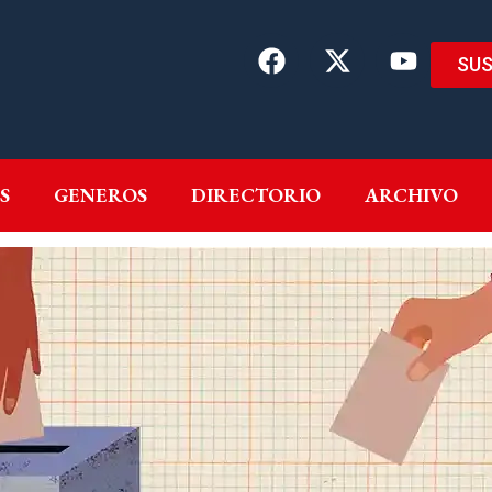
SUS
EMAS
AUTORES
GENEROS
DIRECTORIO
ARCH
S
GENEROS
DIRECTORIO
ARCHIVO