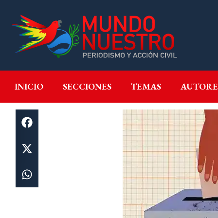
INICIO
SECCIONES
T
INICIO
SECCIONES
TEMAS
AUTORE