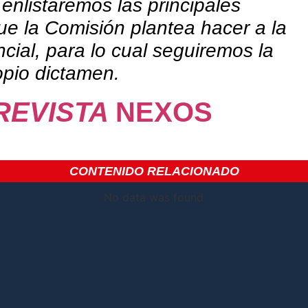
 enlistaremos las
principales
ue la Comisión plantea hacer a la
encial, para lo cual seguiremos la
opio dictamen.
REVISTA
NEXOS
CONTENIDO RELACIONADO
No data was found