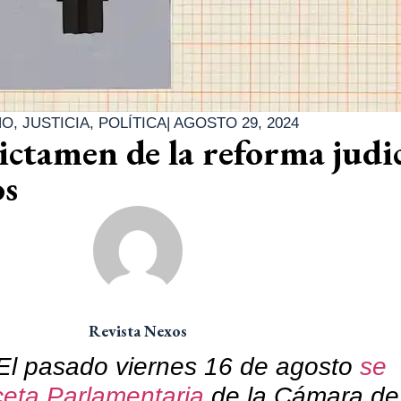
NO
,
JUSTICIA
,
POLÍTICA
|
AGOSTO 29, 2024
ictamen de la reforma judic
os
Revista Nexos
El pasado viernes 16 de agosto
se
ceta Parlamentaria
de la Cámara de