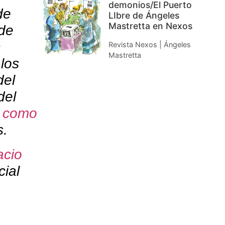
demonios/El Puerto
de
LIbre de Ángeles
Mastretta en Nexos
 de
n
Revista Nexos | Ángeles
Mastretta
 los
del
del
,
como
s.
acio
cial