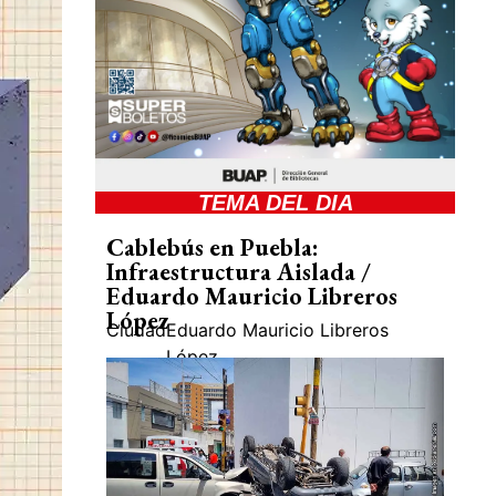
TEMA DEL DIA
Cablebús en Puebla:
Infraestructura Aislada /
Eduardo Mauricio Libreros
López
Ciudad
Eduardo Mauricio Libreros
López