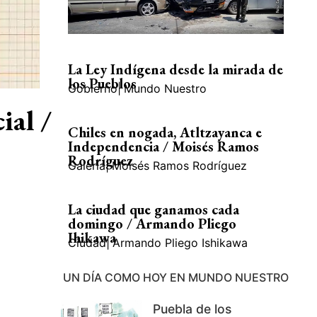
La Ley Indígena desde la mirada de
los Pueblos
Gobierno
|
Mundo Nuestro
ial /
Chiles en nogada, Atltzayanca e
Independencia / Moisés Ramos
Rodríguez
Galería
|
Moisés Ramos Rodríguez
La ciudad que ganamos cada
domingo / Armando Pliego
Ihikawa
Ciudad
|
Armando Pliego Ishikawa
UN DÍA COMO HOY EN MUNDO NUESTRO
Puebla de los