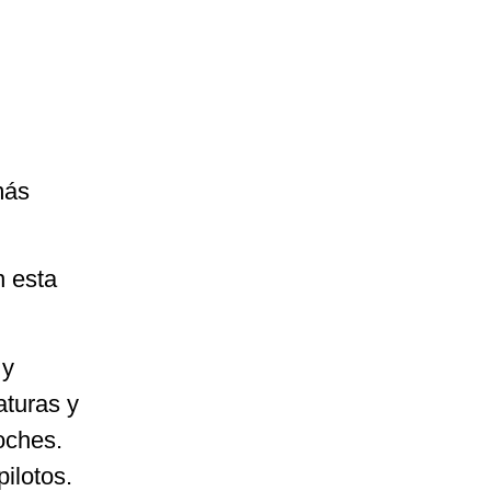
más
n esta
 y
aturas y
oches.
ilotos.