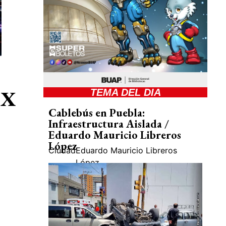
IX
TEMA DEL DIA
Cablebús en Puebla:
Infraestructura Aislada /
Eduardo Mauricio Libreros
López
Ciudad
Eduardo Mauricio Libreros
López