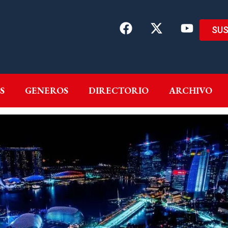
SUS
EMAS
AUTORES
GENEROS
DIRECTORIO
ARCH
S
GENEROS
DIRECTORIO
ARCHIVO