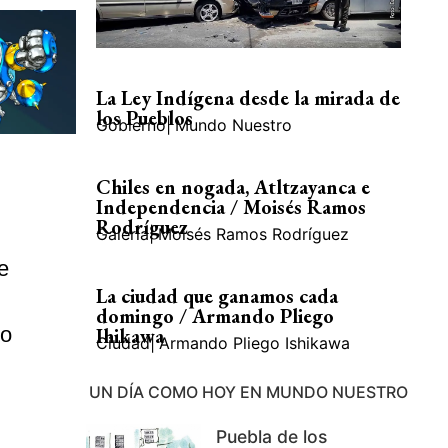
La Ley Indígena desde la mirada de
los Pueblos
Gobierno
|
Mundo Nuestro
Chiles en nogada, Atltzayanca e
Independencia / Moisés Ramos
Rodríguez
Galería
|
Moisés Ramos Rodríguez
e
La ciudad que ganamos cada
domingo / Armando Pliego
ío
Ihikawa
Ciudad
|
Armando Pliego Ishikawa
UN DÍA COMO HOY EN MUNDO NUESTRO
Puebla de los