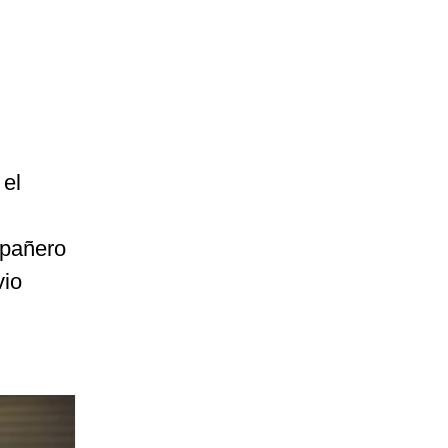
 el
mpañero
vio