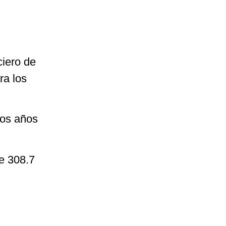
ciero de
ra los
los años
de 308.7