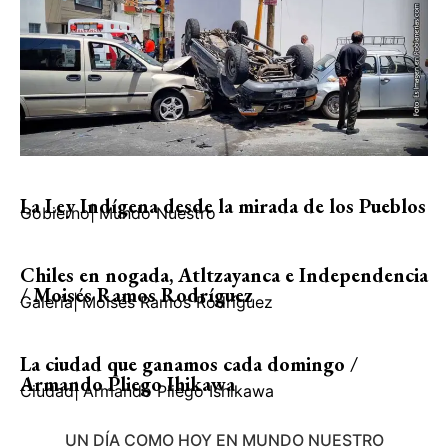
La Ley Indígena desde la mirada de los Pueblos
Gobierno
|
Mundo Nuestro
Chiles en nogada, Atltzayanca e Independencia
/ Moisés Ramos Rodríguez
Galería
|
Moisés Ramos Rodríguez
La ciudad que ganamos cada domingo /
Armando Pliego Ihikawa
Ciudad
|
Armando Pliego Ishikawa
UN DÍA COMO HOY EN MUNDO NUESTRO