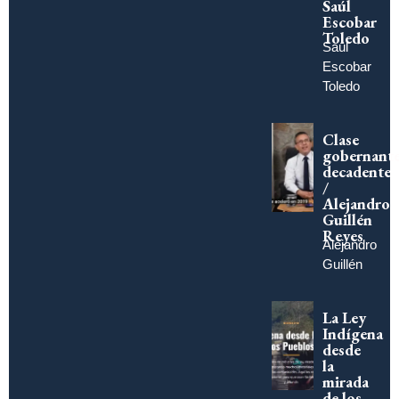
Saúl
Escobar
Toledo
Saúl
Escobar
Toledo
Clase
gobernant
decadente
/
Alejandro
Guillén
Reyes
Alejandro
Guillén
La Ley
Indígena
desde
la
mirada
de los