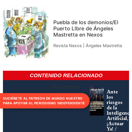
Puebla de los demonios/El
Puerto LIbre de Ángeles
Mastretta en Nexos
Revista Nexos | Ángeles Mastretta
CONTENIDO RELACIONADO
No data was
Ante
found
los
SUCRÍBETE AL PATREON DE MUNDO NUESTRO
riesgos
PARA APOYAR AL PERIODISMO INDEPENDIENTE
de la
Inteligenci
Artificial,
¡Actuar
Ya! /