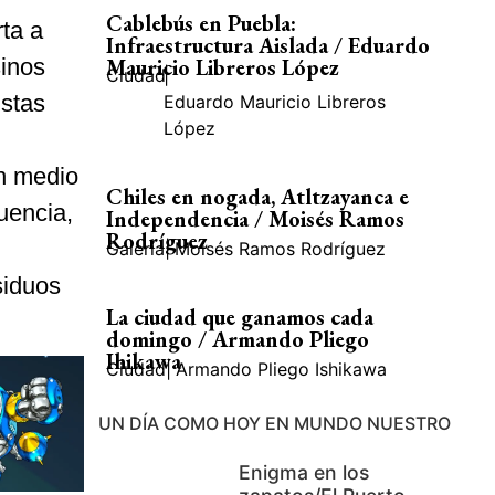
Cablebús en Puebla:
ta a
Infraestructura Aislada / Eduardo
sinos
Mauricio Libreros López
Ciudad
|
istas
Eduardo Mauricio Libreros
López
un medio
Chiles en nogada, Atltzayanca e
uencia,
Independencia / Moisés Ramos
Rodríguez
Galería
|
Moisés Ramos Rodríguez
siduos
La ciudad que ganamos cada
domingo / Armando Pliego
Ihikawa
Ciudad
|
Armando Pliego Ishikawa
UN DÍA COMO HOY EN MUNDO NUESTRO
Enigma en los