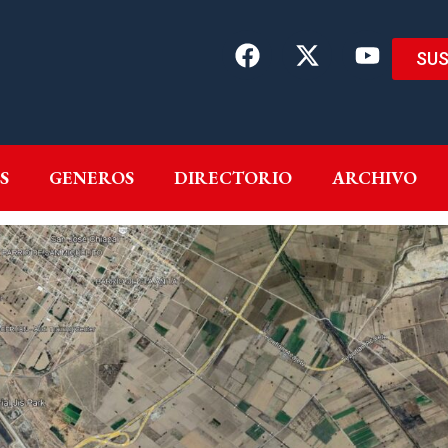
SUS
EMAS
AUTORES
GENEROS
DIRECTORIO
ARCH
S
GENEROS
DIRECTORIO
ARCHIVO