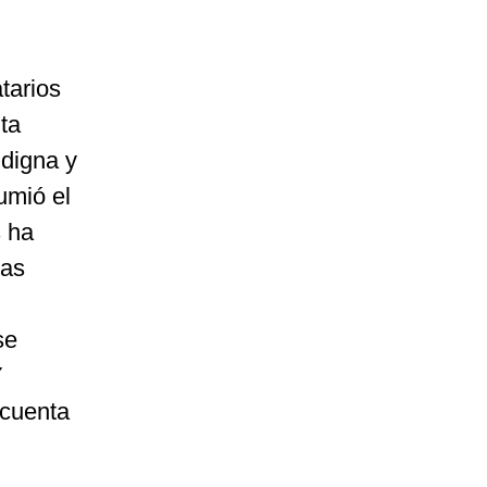
tarios
ta
 digna y
umió el
s ha
ras
se
Y
 cuenta