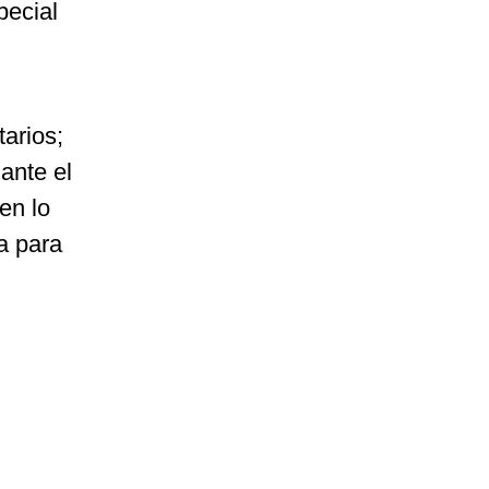
pecial
tarios;
ante el
en lo
a para