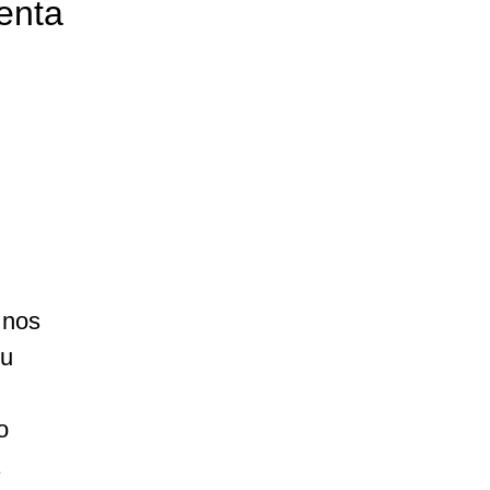
denta
 nos
su
o