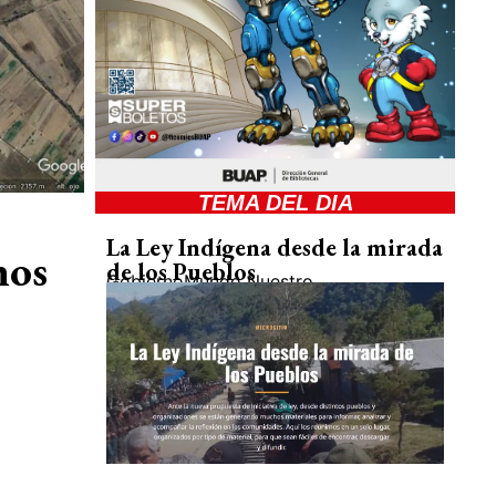
TEMA DEL DIA
La Ley Indígena desde la mirada
nos
de los Pueblos
Gobierno
Mundo Nuestro