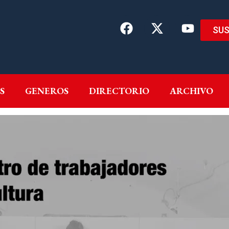
SUS
EMAS
AUTORES
GENEROS
DIRECTORIO
ARCH
S
GENEROS
DIRECTORIO
ARCHIVO