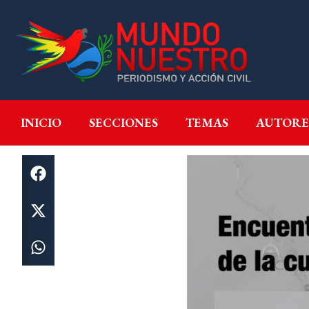
INICIO
SECCIONES
T
INICIO
SECCIONES
TEMAS
AUTORE