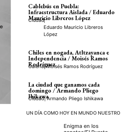
Cablebús en Puebla:
Infraestructura Aislada / Eduardo
Mauricio Libreros López
Ciudad
|
Eduardo Mauricio Libreros
López
Chiles en nogada, Atltzayanca e
Independencia / Moisés Ramos
Rodríguez
Galería
|
Moisés Ramos Rodríguez
La ciudad que ganamos cada
domingo / Armando Pliego
Ihikawa
Ciudad
|
Armando Pliego Ishikawa
UN DÍA COMO HOY EN MUNDO NUESTRO
Enigma en los