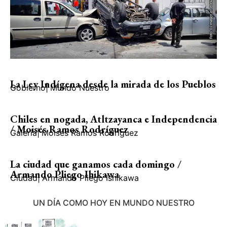
La Ley Indígena desde la mirada de los Pueblos
Gobierno
|
Mundo Nuestro
Chiles en nogada, Atltzayanca e Independencia
/ Moisés Ramos Rodríguez
Galería
|
Moisés Ramos Rodríguez
La ciudad que ganamos cada domingo /
Armando Pliego Ihikawa
Ciudad
|
Armando Pliego Ishikawa
UN DÍA COMO HOY EN MUNDO NUESTRO