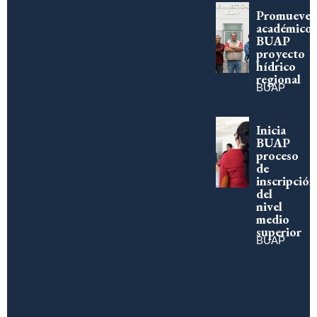
Promueve
académico
BUAP
proyecto
hídrico
regional
BUAP
Inicia
BUAP
proceso
de
inscripción
del
nivel
medio
superior
BUAP