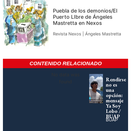
Puebla de los demonios/El
Puerto LIbre de Ángeles
Mastretta en Nexos
Revista Nexos | Ángeles Mastretta
CONTENIDO RELACIONADO
No data was
Rendirse
found
no es
una
opción:
mensaje
Ya Soy
Lobo /
BUAP
BUAP