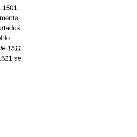
a 1501,
lmente,
ortados
eblo
de 1511
 1521 se