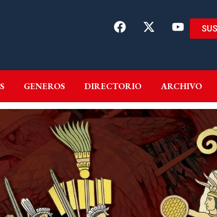
SUS
EMAS
AUTORES
GENEROS
DIRECTORIO
ARCH
S
GENEROS
DIRECTORIO
ARCHIVO