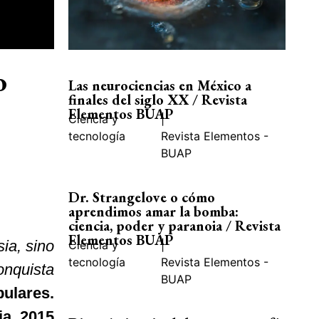
o
Las neurociencias en México a
finales del siglo XX / Revista
Elementos BUAP
Ciencia y
|
tecnología
Revista Elementos -
BUAP
Dr. Strangelove o cómo
aprendimos amar la bomba:
ciencia, poder y paranoia / Revista
Elementos BUAP
ia, sino
Ciencia y
|
tecnología
Revista Elementos -
onquista
BUAP
ulares.
ia, 2015