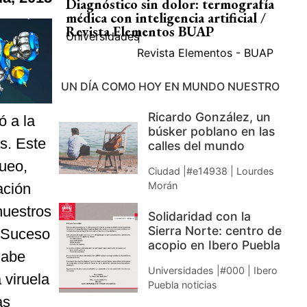
Diagnóstico sin dolor: termografía
médica con inteligencia artificial /
Revista Elementos BUAP
Universidades
|
Revista Elementos - BUAP
UN DÍA COMO HOY EN MUNDO NUESTRO
Ricardo González, un
 a la
búsker poblano en las
s. Este
calles del mundo
queo,
Ciudad |#e14938 | Lourdes
Morán
ación
nuestros
Solidaridad con la
Sierra Norte: centro de
. Suceso
acopio en Ibero Puebla
Cabe
Universidades |#000 | Ibero
 viruela
Puebla noticias
as