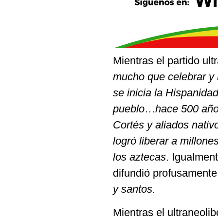
Mientras el
partido ul
mucho que celebrar y 
se inicia la Hispanid
pueblo
…
hace 500 año
Cortés y aliados nativ
logró liberar a millon
los aztecas
. Igualmen
difundió profusamente
y santos.
Mientras el ultraneoli