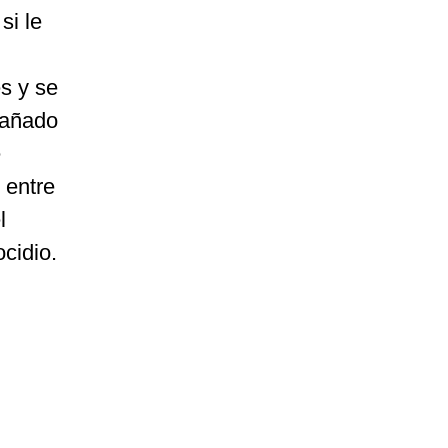
si le
s y se
nsañado
e
 entre
l
cidio.