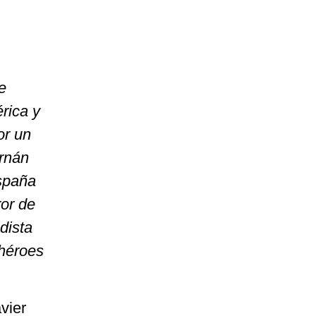
e
rica y
or un
rnán
España
ror de
dista
 héroes
vier