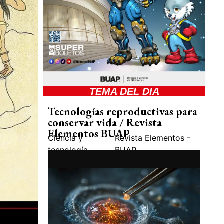
TEMA DEL DIA
Tecnologías reproductivas para
conservar vida / Revista
Elementos BUAP
Ciencia y
Revista Elementos -
tecnología
BUAP