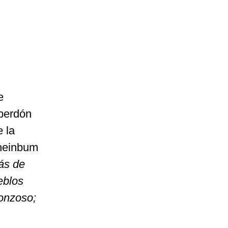
e
 perdón
 la
Sheinbum
ás de
eblos
gonzoso;