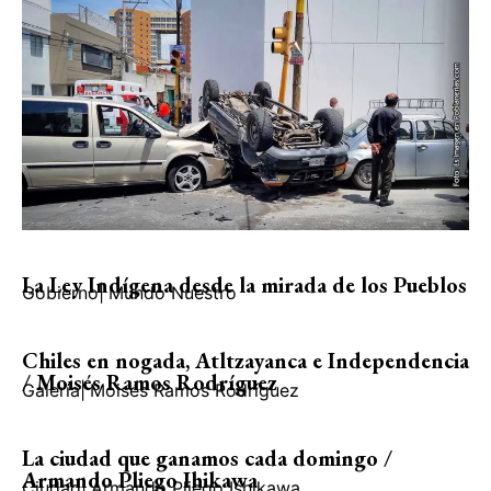
La Ley Indígena desde la mirada de los Pueblos
Gobierno
|
Mundo Nuestro
Chiles en nogada, Atltzayanca e Independencia
/ Moisés Ramos Rodríguez
Galería
|
Moisés Ramos Rodríguez
La ciudad que ganamos cada domingo /
Armando Pliego Ihikawa
Ciudad
|
Armando Pliego Ishikawa