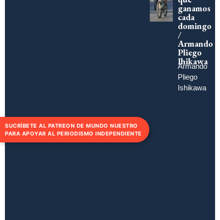
ganamos
cada
domingo
/
Armando
Pliego
Ihikawa
Armando
Pliego
Ishikawa
SUCRÍBETE AL PATREON DE MUNDO NUESTRO
PARA APOYAR AL PERIODISMO INDEPENDIENTE