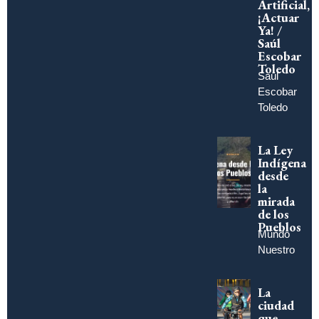
Artificial,
¡Actuar
Ya! /
Saúl
Escobar
Toledo
Saúl
Escobar
Toledo
La Ley
Indígena
desde
la
mirada
de los
Pueblos
Mundo
Nuestro
La
ciudad
que