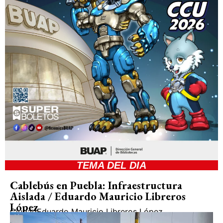
TEMA DEL DIA
Cablebús en Puebla: Infraestructura
Aislada / Eduardo Mauricio Libreros
López
Ciudad
Eduardo Mauricio Libreros López