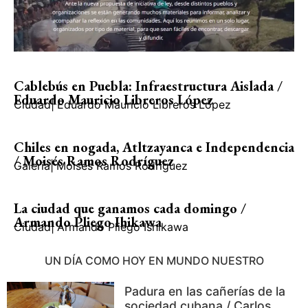
Cablebús en Puebla: Infraestructura Aislada /
Eduardo Mauricio Libreros López
Ciudad
|
Eduardo Mauricio Libreros López
Chiles en nogada, Atltzayanca e Independencia
/ Moisés Ramos Rodríguez
Galería
|
Moisés Ramos Rodríguez
La ciudad que ganamos cada domingo /
Armando Pliego Ihikawa
Ciudad
|
Armando Pliego Ishikawa
UN DÍA COMO HOY EN MUNDO NUESTRO
Padura en las cañerías de la
sociedad cubana / Carlos