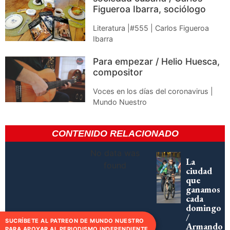
Figueroa Ibarra, sociólogo
Literatura |#555 | Carlos Figueroa
Ibarra
Para empezar / Helio Huesca,
compositor
Voces en los días del coronavirus |
Mundo Nuestro
CONTENIDO RELACIONADO
No data was
La
found
ciudad
que
ganamos
cada
domingo
/
SUCRÍBETE AL PATREON DE MUNDO NUESTRO
Armando
PARA APOYAR AL PERIODISMO INDEPENDIENTE