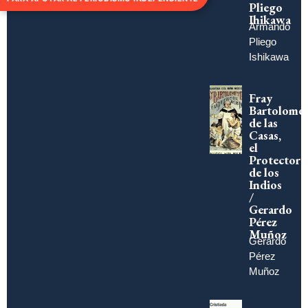
Pliego
Ihikawa
Armando
Pliego
Ishikawa
Fray
Bartolomé
de las
Casas,
el
Protector
de los
Indios
/
Gerardo
Pérez
Muñoz
Gerardo
Pérez
Muñoz