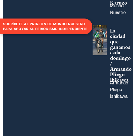
Karuzo
Mundo
Nuestro
SUCRÍBETE AL PATREON DE MUNDO NUESTRO
PARA APOYAR AL PERIODISMO INDEPENDIENTE
La
ciudad
que
ganamos
cada
domingo
/
Armando
Pliego
Ihikawa
Armando
Pliego
Ishikawa