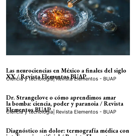
Las neurociencias en México a finales del siglo
XX / Revista Elementos BUAP
Ciencia y tecnología
|
Revista Elementos - BUAP
Dr. Strangelove o cómo aprendimos amar
la bomba: ciencia, poder y paranoia / Revista
Elementos BUAP
Ciencia y tecnología
|
Revista Elementos - BUAP
Diagnóstico sin dolor: termografía médica con