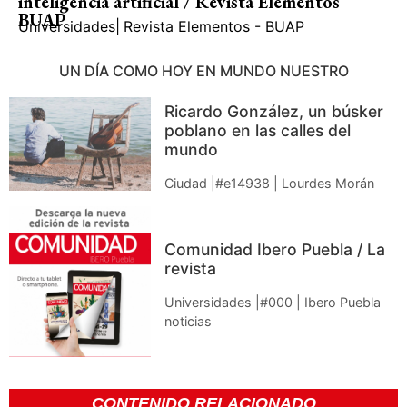
inteligencia artificial / Revista Elementos
BUAP
Universidades
|
Revista Elementos - BUAP
UN DÍA COMO HOY EN MUNDO NUESTRO
Ricardo González, un búsker
poblano en las calles del
mundo
Ciudad |#e14938 | Lourdes Morán
Comunidad Ibero Puebla / La
revista
Universidades |#000 | Ibero Puebla
noticias
CONTENIDO RELACIONADO